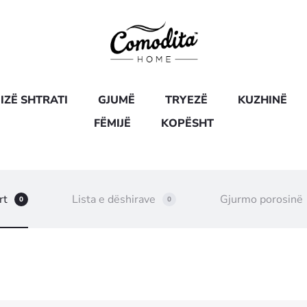
IZË SHTRATI
GJUMË
TRYEZË
KUZHINË
FËMIJË
KOPËSHT
rt
Lista e dëshirave
Gjurmo porosinë
0
0