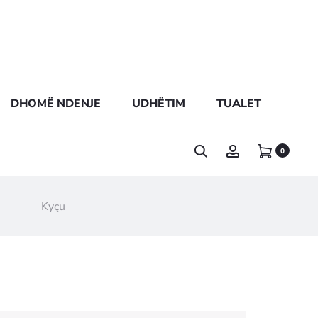
DHOMË NDENJE
UDHËTIM
TUALET
0
Kyçu