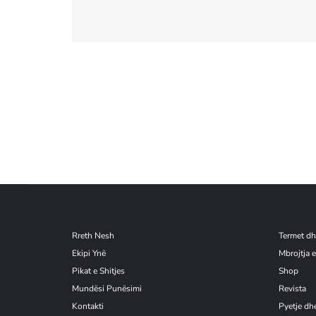
a
r
t
Rreth Nesh
Termet dh
Ekipi Ynë
Mbrojtja e
Pikat e Shitjes
Shop
Mundësi Punësimi
Revista
Kontakti
Pyetje dhe