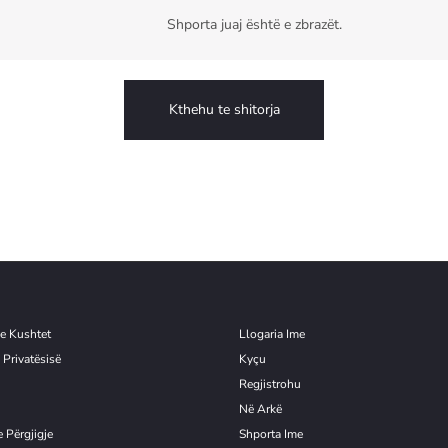
Shporta juaj është e zbrazët.
Kthehu te shitorja
e Kushtet
Llogaria Ime
 Privatësisë
Kyçu
Re
g
jistrohu
Në Arkë
 Përgjigje
Shporta Ime