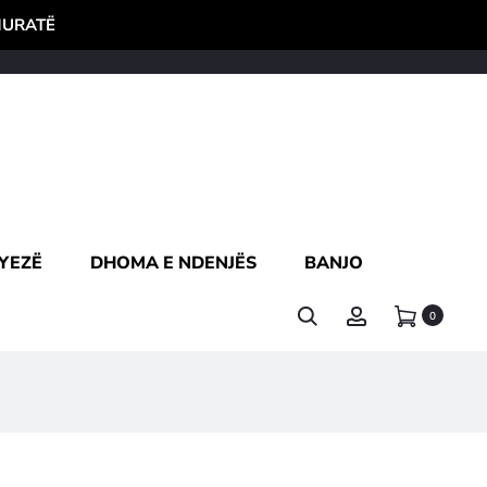
HURATË
YEZË
DHOMA E NDENJËS
BANJO
0