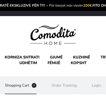
ATË EKSKLUZIVE PËR TY!
•
Për blerjet mbi vlerën
200€
,
FITO D
KORNIZA SHTRATI
GJUMË
KUZHINË
TR
UDHËTIM
FËMIJË
KOPSHT
Shopping Cart
Order Tracking
Login
0