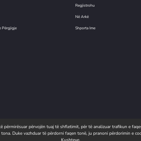
Regjistrohu
Në Arkë
 Përgjigje
Shporta Ime
 përmirësuar përvojën tuaj të shfletimit, për të analizuar trafikun e faq
 tona. Duke vazhduar të përdorni faqen tonë, ju pranoni përdorimin e c
Kushteve.