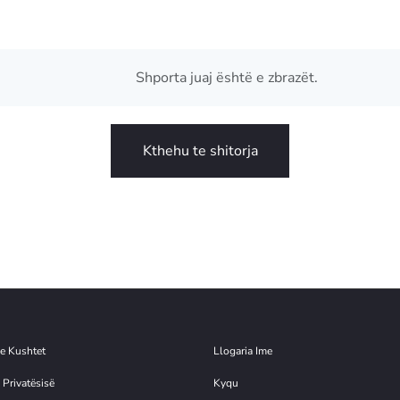
Shporta juaj është e zbrazët.
Kthehu te shitorja
e Kushtet
Llogaria Ime
 Privatësisë
Kyqu