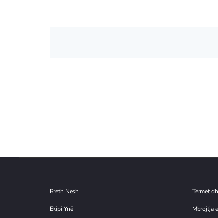
S
h
p
o
r
t
a
Rreth Nesh
Termet dh
Ekipi Ynë
Mbrojtja e