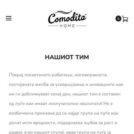
0
НАШИОТ ТИМ
Покрај посветеното работење, мотивираноста,
постојаната желба за усовршување и иновациите кои
ни ги доближуваат секој ден, нашиот тим е составен
од луѓе кои имаат исклучителни квалитети! Не е
вообичаена приказна да се најде група на луѓе кои
делат исти вредности, подеднаква љубов за раст и
развој, а во нашиот случај, оваа група на луѓе ја