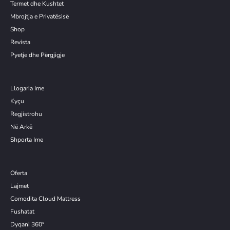
Termet dhe Kushtet
Mbrojtja e Privatësisë
Shop
Revista
Pyetje dhe Përgjigje
Llogaria Ime
Kyçu
Re
g
jistrohu
Në Arkë
Shporta Ime
Oferta
Lajmet
Comodita Cloud Mattress
Fushatat
Dyqani 360°