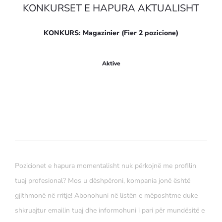
KONKURSET E HAPURA AKTUALISHT
KONKURS: Magazinier (Fier 2 pozicione)
Apliko këtu
Aktive
Pozicionet e hapura momentalisht nuk përkojnë me profilin
tuaj profesional? Mos u dëshpëroni, kompania jonë është
gjithmonë në rritje! Abonohuni në listën e mëposhtme duke
shkruajtur emailin tuaj dhe informohuni i pari për mundësitë e