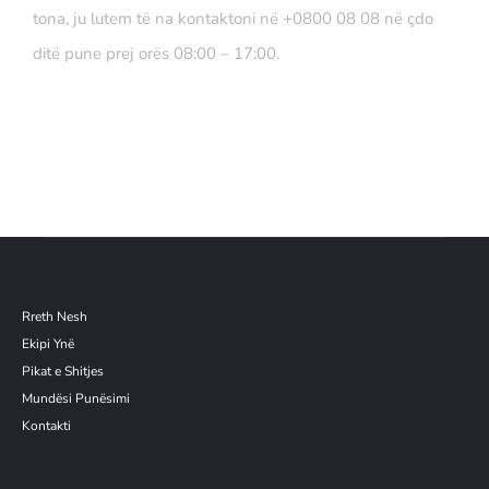
tona, ju lutem të na kontaktoni në +0800 08 08 në çdo
ditë pune prej orës 08:00 – 17:00.
Rreth Nesh
Ekipi Ynë
Pikat e Shitjes
Mundësi Punësimi
Kontakti