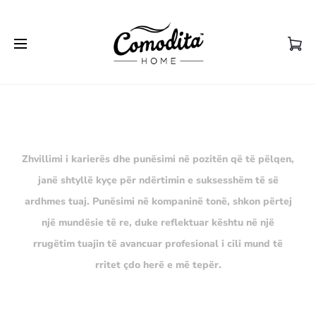
Zhvillimi i karierës dhe punësimi në pozitën që të pëlqen,
janë shtyllë kyçe për ndërtimin e suksesshëm të së
ardhmes tuaj. Punësimi në kompaninë tonë, shkon përtej
një mundësie të re, duke reflektuar kështu në një
rrugëtim tuajin të avancuar profesional i cili mund të
rritet çdo herë e më tepër.