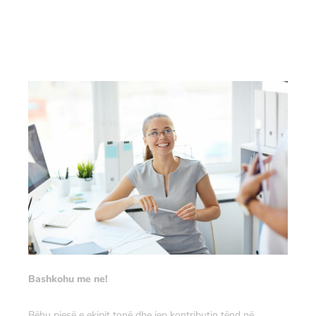
Bashkohu me ne!
Bëhu pjesë e ekipit tonë dhe jep kontributin tënd në