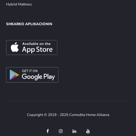
Hybrid Mattress
SHKARKO APLIKACIONIN
Copyright © 2019 - 2025 Comodita Home Albania
F
I
L
Y
a
n
i
o