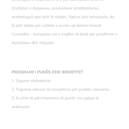
zhvillimin e dyqaneve, produkteve, prodhimtarisë,
marketingut apo artit të shitjes. Natyra jote entusiaste, do
të jetë ideale për rutinën e punës që kërkon brendi
Comodita – kompania më e madhe në botë për prodhimin e
dyshekëve dhe shpuzës.
PROGRAMI I PUNËS DHE BENEFITET
1. Sigurim shëndetsor
2. Trajnime cilësore të nevojshme për pozitën relevante
3. Kushte të përshtatshme të punës me pajisje të
avancuara