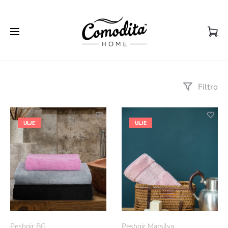
Filtro
ULJE
ULJE
Peshqir BG
Peshqir Marsilya