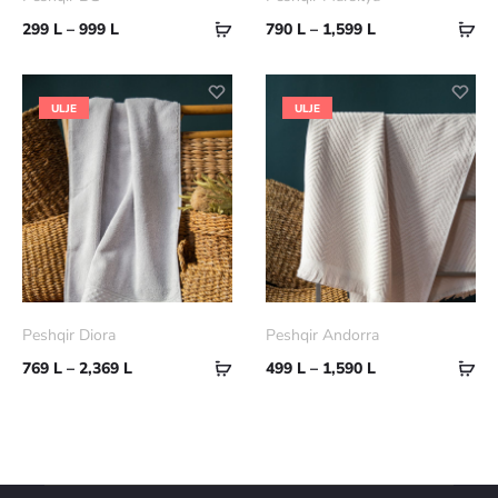
Përzgjidhni
Për
299
L
–
999
L
790
L
–
1,599
L
mundësi
mu
ULJE
ULJE
Peshqir Diora
Peshqir Andorra
Përzgjidhni
Për
769
L
–
2,369
L
499
L
–
1,590
L
mundësi
mu