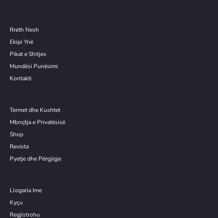
Rreth Nesh
Ekipi Ynë
Pikat e Shitjes
Mundësi Punësimi
Kontakti
Termet dhe Kushtet
Mbrojtja e Privatësisë
Shop
Revista
Pyetje dhe Përgjigje
Llogaria Ime
Kyçu
Re
g
jistrohu