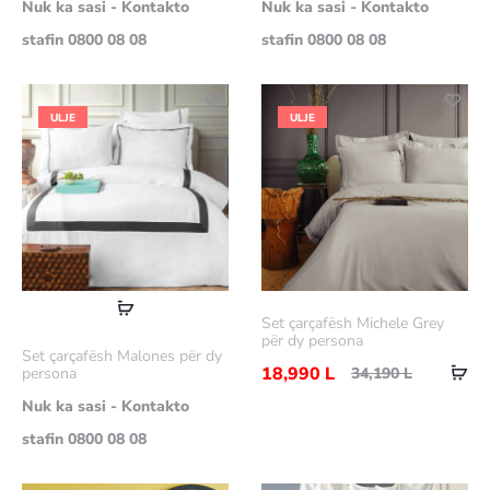
Nuk ka sasi - Kontakto
Nuk ka sasi - Kontakto
stafin 0800 08 08
stafin 0800 08 08
ULJE
ULJE
Lexoni
Set çarçafësh Michele Grey
më
për dy persona
Set çarçafësh Malones për dy
Sht
shumë
18,990
L
34,190
L
persona
në
Nuk ka sasi - Kontakto
shp
stafin 0800 08 08