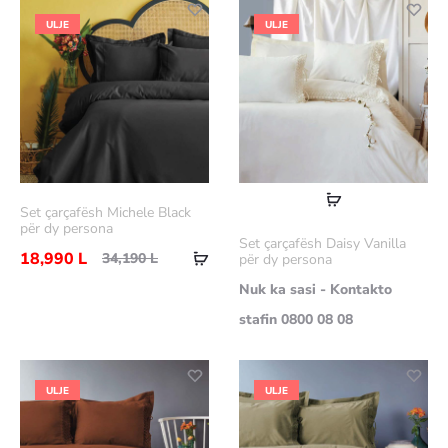
ULJE
ULJE
Lexoni
Set çarçafësh Michele Black
më
për dy persona
Set çarçafësh Daisy Vanilla
Shtoje
shumë
18,990
L
34,190
L
për dy persona
në
Nuk ka sasi - Kontakto
shportë
stafin 0800 08 08
ULJE
ULJE