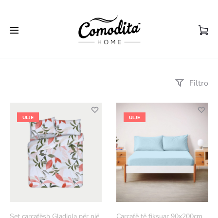
Filtro
ULJE
ULJE
Set çarçafësh Gladiola për një
Çarçafë të fiksuar 90x200cm