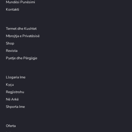
Mundësi Punësimi
Kontakti
Termet dhe Kushtet
Mbrojtja e Privatësisë
Shop
Revista
Pyetje dhe Përgjigje
Llogaria Ime
Kyçu
Re
g
jistrohu
Në Arkë
Shporta Ime
Oferta