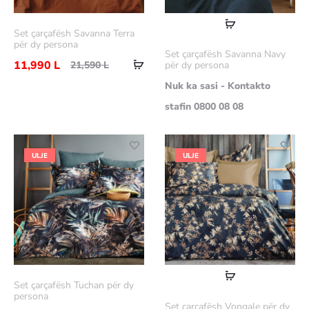
Lexoni
Set çarçafësh Savanna Terra
më
për dy persona
Set çarçafësh Savanna Navy
Shtoje
shumë
11,990
L
21,590
L
për dy persona
në
Nuk ka sasi - Kontakto
shportë
stafin 0800 08 08
ULJE
ULJE
Lexoni
Set çarçafësh Tuchan për dy
më
persona
Set çarçafësh Vongale për dy