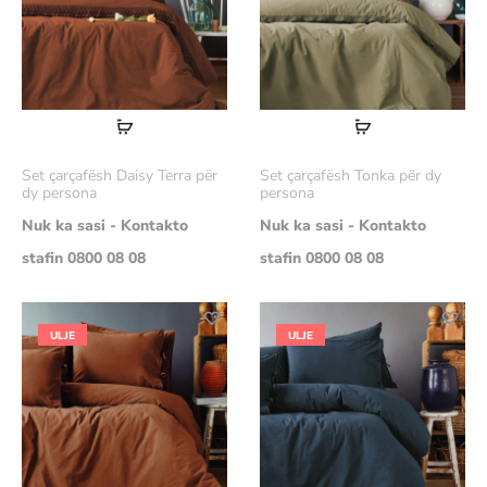
Lexoni
Lexoni
më
më
Set çarçafësh Daisy Terra për
Set çarçafësh Tonka për dy
shumë
shumë
dy persona
persona
Nuk ka sasi - Kontakto
Nuk ka sasi - Kontakto
stafin 0800 08 08
stafin 0800 08 08
ULJE
ULJE