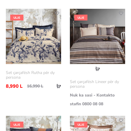
ULJE
ULJE
Lexoni
Set çarçafësh Rutha për dy
më
persona
Set çarçafësh Lineer për dy
Shtoje
shumë
8,990
L
16,990
L
persona
në
Nuk ka sasi - Kontakto
shportë
stafin 0800 08 08
ULJE
ULJE