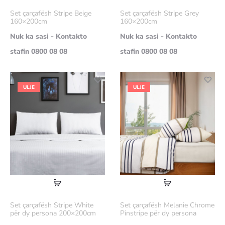
më
më
Set çarçafësh Stripe Beige
Set çarçafësh Stripe Grey
shumë
shumë
160×200cm
160×200cm
Nuk ka sasi - Kontakto
Nuk ka sasi - Kontakto
stafin 0800 08 08
stafin 0800 08 08
ULJE
ULJE
Lexoni
Lexoni
më
më
Set çarçafësh Stripe White
Set çarçafësh Melanie Chrome
shumë
shumë
për dy persona 200×200cm
Pinstripe për dy persona