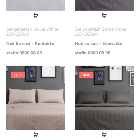
Lexoni
Lexoni
më
më
Set çarçafësh Stripe White
Set çarçafësh Stripe Violet
shumë
shumë
200×200cm
160×200cm
Nuk ka sasi - Kontakto
Nuk ka sasi - Kontakto
stafin 0800 08 08
stafin 0800 08 08
ULJE
ULJE
Lexoni
Lexoni