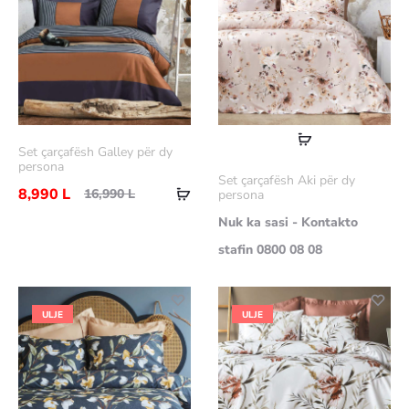
Lexoni
Set çarçafësh Galley për dy
më
persona
Set çarçafësh Aki për dy
Shtoje
shumë
8,990
L
16,990
L
persona
në
Nuk ka sasi - Kontakto
shportë
stafin 0800 08 08
ULJE
ULJE