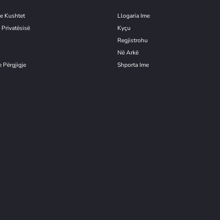
e Kushtet
Llogaria Ime
 Privatësisë
Kyçu
Re
g
jistrohu
Në Arkë
 Përgjigje
Shporta Ime