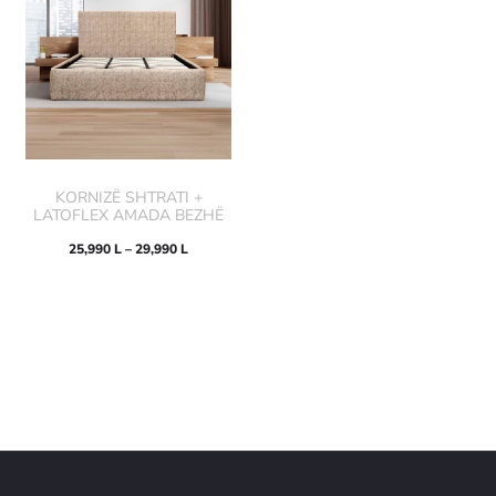
KORNIZË SHTRATI +
LATOFLEX AMADA BEZHË
25,990
L
–
29,990
L