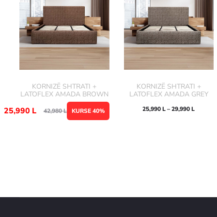
KORNIZË SHTRATI +
KORNIZË SHTRATI +
LATOFLEX AMADA BROWN
LATOFLEX AMADA GREY
25,990
L
–
29,990
L
25,990
L
42,980
L
KURSE 40%