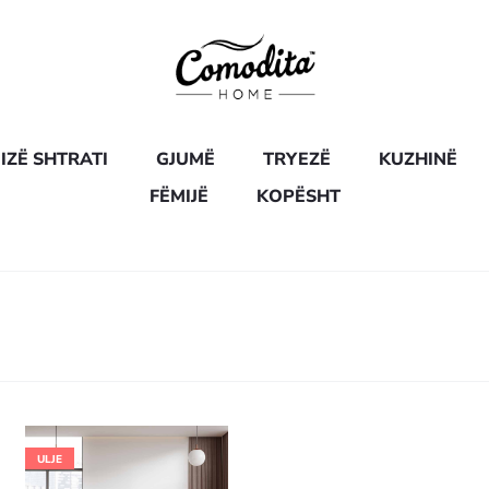
IZË SHTRATI
GJUMË
TRYEZË
KUZHINË
FËMIJË
KOPËSHT
ULJE