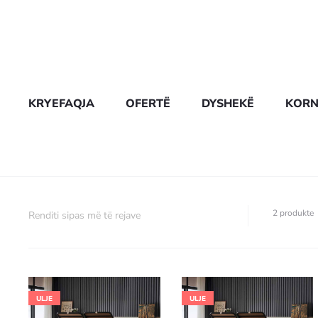
KRYEFAQJA
OFERTË
DYSHEKË
KORN
2 produkte
ULJE
ULJE