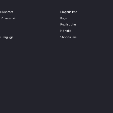
e Kushtet
Llogaria Ime
 Privatësisë
Kyçu
Re
g
jistrohu
Në Arkë
 Përgjigje
Shporta Ime