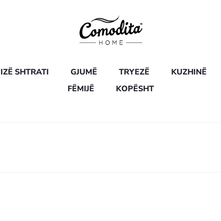
IZË SHTRATI
GJUMË
TRYEZË
KUZHINË
FËMIJË
KOPËSHT