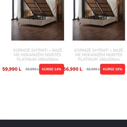
KORNIZË SHTRATI + BAZË
KORNIZË SHTRATI + BAZË
ME MEKANIZËM NGRITËS
ME MEKANIZËM NGRITËS
PLATINUM 180x200cm
PLATINUM 160x200cm
59,990
L
56,990
L
69,990
L
KURSE 14%
66,990
L
KURSE 15%