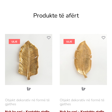
Produkte të afërt
ULJE
ULJE
Lexoni
Lexoni
më
më
Objekt dekorativ në formë të
Objekt dekorativ në formë të
shumë
shumë
gjethes
gjethes
Nuk ka sasi - Kontakto stafin
Nuk ka sasi - Kontakto stafin