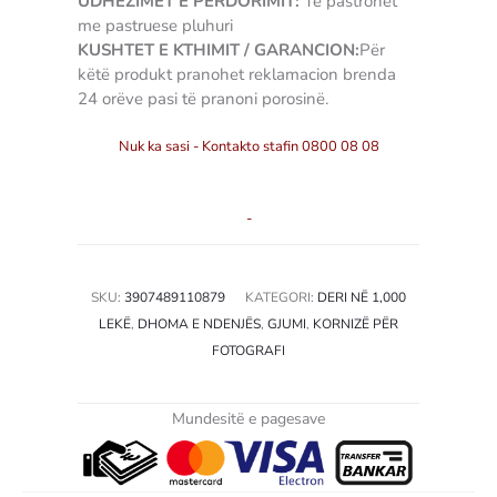
UDHËZIMET E PËRDORIMIT:
Të pastrohet
me pastruese pluhuri
KUSHTET E KTHIMIT / GARANCION:
Për
këtë produkt pranohet reklamacion brenda
24 orëve pasi të pranoni porosinë.
Nuk ka sasi - Kontakto stafin 0800 08 08
-
SKU:
3907489110879
KATEGORI:
DERI NË 1,000
LEKË
,
DHOMA E NDENJËS
,
GJUMI
,
KORNIZË PËR
FOTOGRAFI
Mundesitë e pagesave