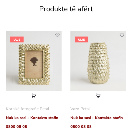
Produkte të afërt
ULJE
ULJE
Lexoni
Lexoni
më
më
Kornizë fotografie Petal
Vazo Petal
shumë
shumë
Nuk ka sasi - Kontakto stafin
Nuk ka sasi - Kontakto stafin
0800 08 08
0800 08 08