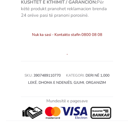
KUSHTET E KTHIMIT / GARANCION:
Për
këtë produkt pranohet reklamacion brenda
24 orëve pasi të pranoni porosinë.
3907489110770
Nuk ka sasi - Kontakto stafin 0800 08 08
-
SKU:
3907489110770
KATEGORI:
DERI NË 1,000
LEKË
,
DHOMA E NDENJËS
,
GJUMI
,
ORGANIZIM
Mundesitë e pagesave