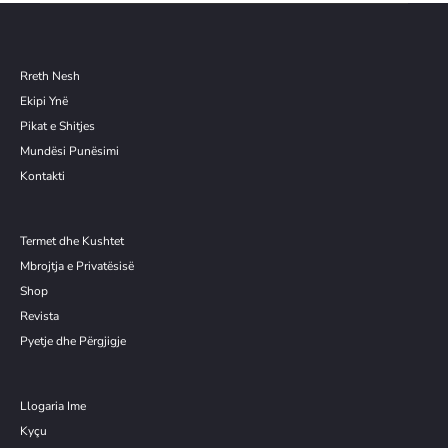
Rreth Nesh
Ekipi Ynë
Pikat e Shitjes
Mundësi Punësimi
Kontakti
Termet dhe Kushtet
Mbrojtja e Privatësisë
Shop
Revista
Pyetje dhe Përgjigje
Llogaria Ime
Kyçu