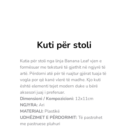
Kuti për stoli
Kutia për stoli nga linja Banana Leaf vjen e
formësuar me teksturë të gjethit në ngjyrë të
artë. Përdorni atë për të ruajtur gjërat tuaja të
vogla por që kanë vlerë të madhe. Kjo kuti
është elementi tejet modern duke u bërë
aksesori juaj i preferuar.
Dimensioni / Kompozicioni:
12x11cm
NGJYRA:
Ari
MATERIALI:
Plastikë
UDHËZIMET E PËRDORIMIT:
Të pastrohet
me pastruese pluhuri