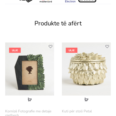
Produkte të afërt
ULJE
ULJE
Lexoni
Lexoni
më
më
Kornizë Fotografie me detaje
Kuti për stoli Petal
shumë
shumë
gjethesh