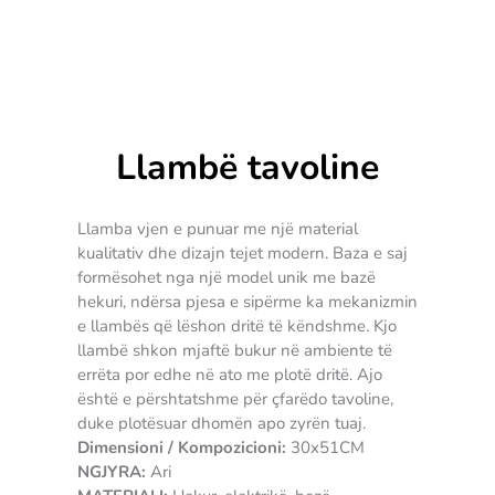
Llambë tavoline
Llamba vjen e punuar me një material
kualitativ dhe dizajn tejet modern. Baza e saj
formësohet nga një model unik me bazë
hekuri, ndërsa pjesa e sipërme ka mekanizmin
e llambës që lëshon dritë të këndshme. Kjo
llambë shkon mjaftë bukur në ambiente të
errëta por edhe në ato me plotë dritë. Ajo
është e përshtatshme për çfarëdo tavoline,
duke plotësuar dhomën apo zyrën tuaj.
Dimensioni / Kompozicioni:
30x51CM
NGJYRA:
Ari