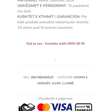
MATERIALI:
Hekur, elektrikë, bezë
UDHËZIMET E PËRDORIMIT:
Të pastrohet
me dorë
KUSHTET E KTHIMIT / GARANCION:
Për
këtë produkt pranohet reklamacion brenda
24 orëve pasi të pranoni porosinë.
3907489260529
Nuk ka sasi - Kontakto stafin 0800 08 08
-
SKU:
3907489260529
KATEGORI:
DHOMA E
NDENJËS
,
GJUMI
,
LLAMBË
Mundesitë e pagesave