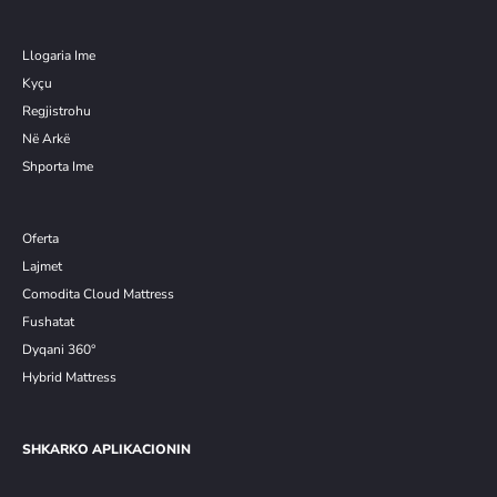
Llogaria Ime
Kyçu
Re
g
jistrohu
Në Arkë
Shporta Ime
Oferta
Lajmet
Comodita Cloud Mattress
Fushatat
Dyqani 360°
Hybrid Mattress
SHKARKO APLIKACIONIN