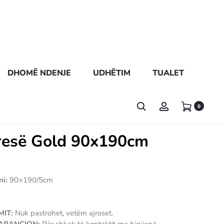
DHOMË NDENJE
UDHËTIM
TUALET
0
resë Gold 90x190cm
ni:
90×190/5cm
IT:
Nuk pastrohet, vetëm ajroset.