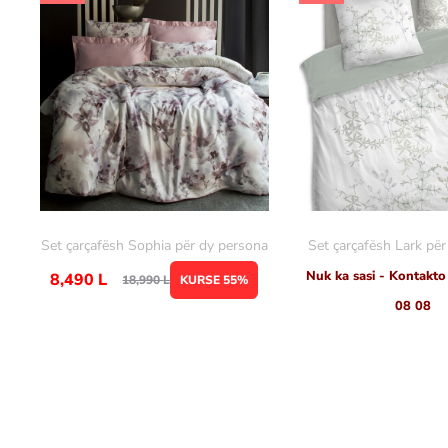
Set çarçafësh Sophia për dy persona
Set çarçafësh Lark pë
Nuk ka sasi - Kontakto
8,490
L
18,990
L
KURSE 55%
08 08