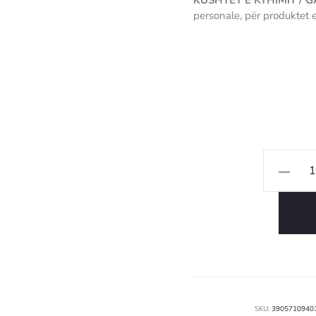
KUSHTET E KTHIMIT / 
personale, për produktet 
3905710940103
Sasi
Mbishtre
Gold
90x190c
SKU:
3905710940