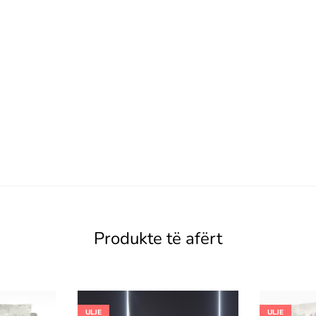
Produkte të afërt
ULJE
ULJE