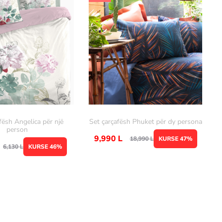
fësh Angelica për një
Set çarçafësh Phuket për dy persona
person
9,990
L
18,990
L
KURSE 47%
6,130
L
KURSE 46%