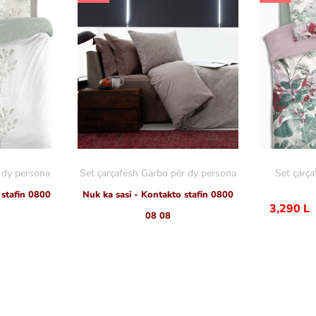
r dy persona
Set çarçafësh Garbo për dy persona
Set çarça
 stafin 0800
Nuk ka sasi - Kontakto stafin 0800
3,290
L
08 08