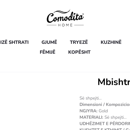
IZË SHTRATI
GJUMË
TRYEZË
KUZHINË
FËMIJË
KOPËSHT
Mbisht
Së shpejti…
Dimensioni / Kompozicio
NGJYRA:
Gold
MATERIALI:
Së shpejti…
UDHËZIMET E PËRDORIM