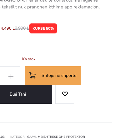
GARANCION:
Për shkak të kontaktit me higjienë
e tekstilit nuk pranohen kthime apo reklamacion.
8,990
L
4,490
L
KURSE 50%
Ka stok
Shtoje në shportë
së
Blej Tani
m
103
KATEGORI:
GJUMI
,
MBISHTRESË DHE PROTEKTOR