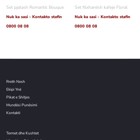
më
më
Set pjatash Romantic Bouque
Set filxhanësh kafeje Floral
shumë
shumë
Nuk ka sasi - Kontakto stafin
Nuk ka sasi - Kontakto stafin
0800 08 08
0800 08 08
Rreth Nesh
Ekipi Ynë
Pikat e Shitjes
Mundësi Punësimi
Kontakti
Termet dhe Kushtet