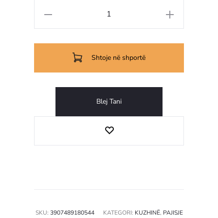
Sasi
Nutri
Fast
Shtoje në shportë
Blej Tani
SKU:
3907489180544
KATEGORI:
KUZHINË
,
PAJISJE