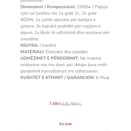
përbërësve.
Dimensioni / Kompozicioni:
1000w | Pajisja
vjen së bashku me 1x gotë 1L, 2x gota
800Ml, 1x çantë speciale për bartjen e
gotave, 3x kapakë praktikë për ruajtjen e
pijeve, 1x librër të udhëzimit dhe recetave për
smoothie.
NGJYRA:
I bardhë
MATERIALI:
Elektrikë dhe plastikë
UDHËZIMET E PËRDORIMIT:
Në makinë
enëlarëse ose me dorë, për detaje tjera rreth
perdorimit konsultohuni me udhëzuesin.
KUSHTET E KTHIMIT / GARANCION:
6 Muaj
3907489180544
18,760
L
7,490
L
Ka stok