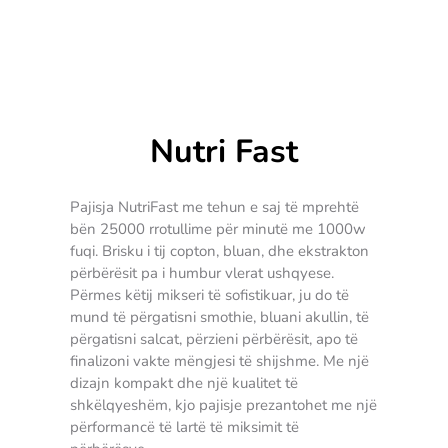
Nutri Fast
Pajisja NutriFast me tehun e saj të mprehtë
bën 25000 rrotullime për minutë me 1000w
fuqi. Brisku i tij copton, bluan, dhe ekstrakton
përbërësit pa i humbur vlerat ushqyese.
Përmes këtij mikseri të sofistikuar, ju do të
mund të përgatisni smothie, bluani akullin, të
përgatisni salcat, përzieni përbërësit, apo të
finalizoni vakte mëngjesi të shijshme. Me një
dizajn kompakt dhe një kualitet të
shkëlqyeshëm, kjo pajisje prezantohet me një
përformancë të lartë të miksimit të