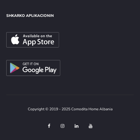
SHKARKO APLIKACIONIN
Copyright © 2019 - 2025 Comodita Home Albania
F
I
L
Y
a
n
i
o
c
s
n
u
e
t
k
t