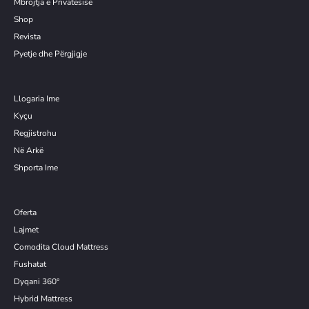
Mbrojtja e Privatësisë
Shop
Revista
Pyetje dhe Përgjigje
Llogaria Ime
Kyçu
Re
g
jistrohu
Në Arkë
Shporta Ime
Oferta
Lajmet
Comodita Cloud Mattress
Fushatat
Dyqani 360°
Hybrid Mattress