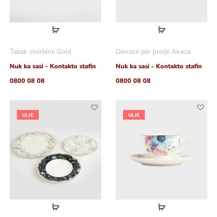
Lexoni
Lexoni
më
më
Tabak shërbimi Gold
Dërrasë për prerje Akacia
shumë
shumë
Nuk ka sasi - Kontakto stafin
Nuk ka sasi - Kontakto stafin
0800 08 08
0800 08 08
ULJE
ULJE
Lexoni
Lexoni