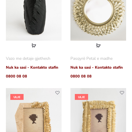
Lexoni
Lexoni
më
më
Vazo me detaje gjethesh
Pasqyrë Petal e madhe
shumë
shumë
Nuk ka sasi - Kontakto stafin
Nuk ka sasi - Kontakto stafin
0800 08 08
0800 08 08
ULJE
ULJE