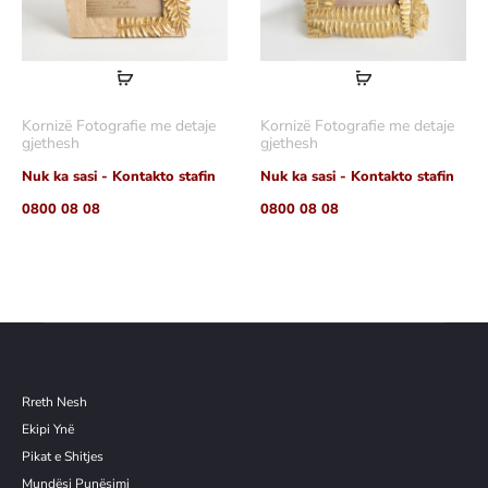
Lexoni
Lexoni
më
më
Kornizë Fotografie me detaje
Kornizë Fotografie me detaje
shumë
shumë
gjethesh
gjethesh
Nuk ka sasi - Kontakto stafin
Nuk ka sasi - Kontakto stafin
0800 08 08
0800 08 08
Rreth Nesh
Ekipi Ynë
Pikat e Shitjes
Mundësi Punësimi