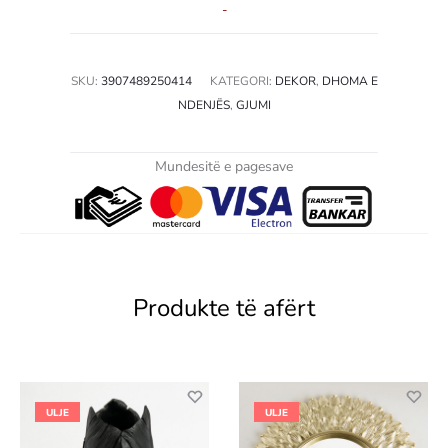
-
SKU:
3907489250414
KATEGORI:
DEKOR
,
DHOMA E
NDENJËS
,
GJUMI
Mundesitë e pagesave
Produkte të afërt
ULJE
ULJE