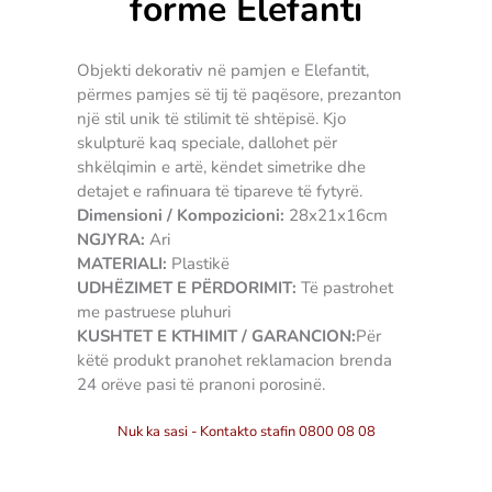
formë Elefanti
Objekti dekorativ në pamjen e Elefantit,
përmes pamjes së tij të paqësore, prezanton
një stil unik të stilimit të shtëpisë. Kjo
skulpturë kaq speciale, dallohet për
shkëlqimin e artë, këndet simetrike dhe
detajet e rafinuara të tipareve të fytyrë.
Dimensioni / Kompozicioni:
28x21x16cm
NGJYRA:
Ari
MATERIALI:
Plastikë
UDHËZIMET E PËRDORIMIT:
Të pastrohet
me pastruese pluhuri
KUSHTET E KTHIMIT / GARANCION:
Për
këtë produkt pranohet reklamacion brenda
24 orëve pasi të pranoni porosinë.
Nuk ka sasi - Kontakto stafin 0800 08 08