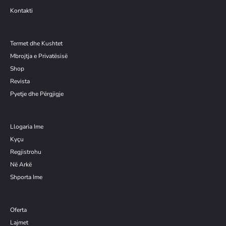
Kontakti
Termet dhe Kushtet
Mbrojtja e Privatësisë
Shop
Revista
Pyetje dhe Përgjigje
Llogaria Ime
Kyçu
Re
g
jistrohu
Në Arkë
Shporta Ime
Oferta
Lajmet