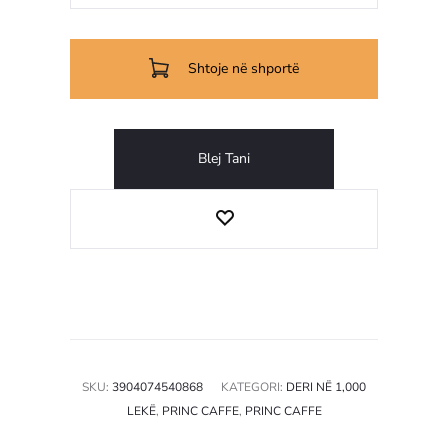
kapsulash
kafeje
Shtoje në shportë
Alumini
e
kuqe
Blej Tani
Millenium
SKU:
3904074540868
KATEGORI:
DERI NË 1,000
LEKË
,
PRINC CAFFE
,
PRINC CAFFE