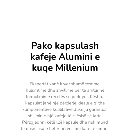
Pako kapsulash
kafeje Alumini e
kuqe Millenium
Ekspertët kanë kryer shumë testime,
hulumtime dhe zhvillime për të arritur në
formulimin e recetës së përkryer. Kështu,
kapsulat janë një përzierje ideale e gjitha
komponenteve kualitative duke ju garantuar
shijimin e një kafeje të cilësisë së lartë.
Përzgjedhni këtë lloj kapsule dhe nuk mund
të prisni asgjë tjetër përveç një kafe të ëmbël,