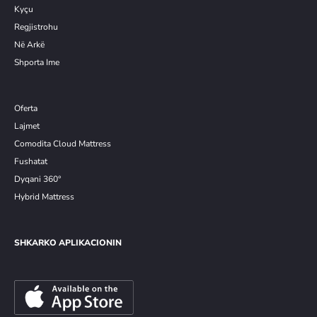
Kyçu
Re
g
jistrohu
Në Arkë
Shporta Ime
Oferta
Lajmet
Comodita Cloud Mattress
Fushatat
Dyqani 360°
Hybrid Mattress
SHKARKO APLIKACIONIN