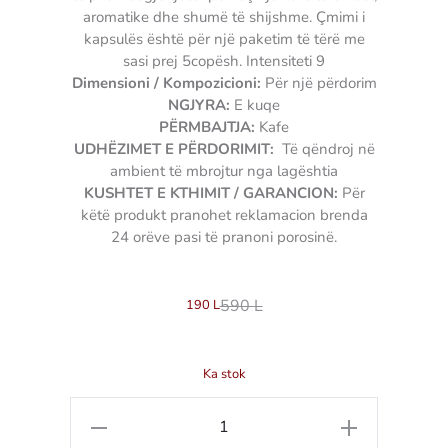
aromatike dhe shumë të shijshme. Çmimi i
kapsulës është për një paketim të tërë me
sasi prej 5copësh. Intensiteti 9
Dimensioni / Kompozicioni:
Për një përdorim
NGJYRA:
E kuqe
PËRMBAJTJA:
Kafe
UDHËZIMET E PËRDORIMIT:
Të qëndroj në
ambient të mbrojtur nga lagështia
KUSHTET E KTHIMIT / GARANCION:
Për
këtë produkt pranohet reklamacion brenda
24 orëve pasi të pranoni porosinë.
3904074540868
590
L
190
L
Ka stok
Sasi
Pako