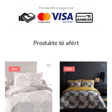
Mundesitë e pagesave
Produkte të afërt
ULJE
ULJE