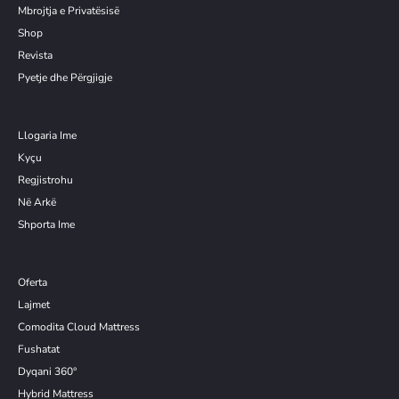
Mbrojtja e Privatësisë
Shop
Revista
Pyetje dhe Përgjigje
Llogaria Ime
Kyçu
Re
g
jistrohu
Në Arkë
Shporta Ime
Oferta
Lajmet
Comodita Cloud Mattress
Fushatat
Dyqani 360°
Hybrid Mattress