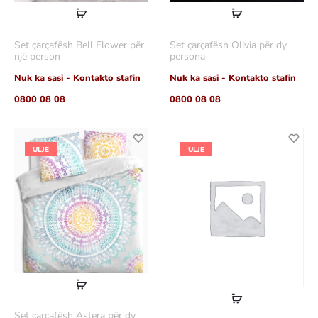
Lexoni
Lexoni
më
më
Set çarçafësh Bell Flower për
Set çarçafësh Olivia për dy
shumë
shumë
një person
persona
Nuk ka sasi - Kontakto stafin
Nuk ka sasi - Kontakto stafin
0800 08 08
0800 08 08
ULJE
ULJE
Lexoni
Lexoni
më
Set çarçafësh Astera për dy