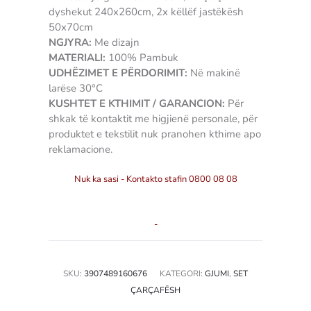
dyshekut 240x260cm, 2x këllëf jastëkësh
50x70cm
NGJYRA:
Me dizajn
MATERIALI:
100% Pambuk
UDHËZIMET E PËRDORIMIT:
Në makinë
larëse 30°C
KUSHTET E KTHIMIT / GARANCION:
Për
shkak të kontaktit me higjienë personale, për
produktet e tekstilit nuk pranohen kthime apo
reklamacione.
Nuk ka sasi - Kontakto stafin 0800 08 08
-
SKU:
3907489160676
KATEGORI:
GJUMI
,
SET
ÇARÇAFËSH