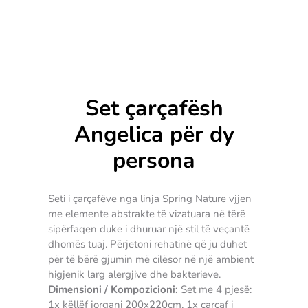
Set çarçafësh
Angelica për dy
persona
Seti i çarçafëve nga linja Spring Nature vjjen
me elemente abstrakte të vizatuara në tërë
sipërfaqen duke i dhuruar një stil të veçantë
dhomës tuaj. Përjetoni rehatinë që ju duhet
për të bërë gjumin më cilësor në një ambient
higjenik larg alergjive dhe bakterieve.
Dimensioni / Kompozicioni:
Set me 4 pjesë:
1x këllëf jorgani 200x220cm, 1x çarçaf i