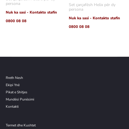
më
shumë
persona
Set çarçafësh Helix për dy
shumë
persona
Nuk ka sasi - Kontakto stafin
Nuk ka sasi - Kontakto stafin
0800 08 08
0800 08 08
Rreth Nesh
Ekipi Ynë
Pikat e Shitjes
Mundësi Punësimi
Kontakti
Termet dhe Kushtet