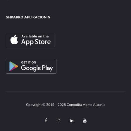
SHKARKO APLIKACIONIN
Copyright © 2019 - 2025 Comodita Home Albania
F
I
L
Y
a
n
i
o
c
s
n
u