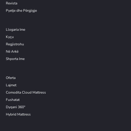
Revista
Pyetje dhe Përgjigje
Llogaria Ime
Kyçu
Re
g
jistrohu
Në Arkë
Shporta Ime
Oferta
Lajmet
Comodita Cloud Mattress
Fushatat
Dyqani 360°
Hybrid Mattress