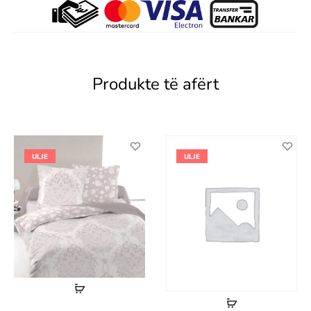
Produkte të afërt
ULJE
ULJE
Lexoni
Lexoni
më