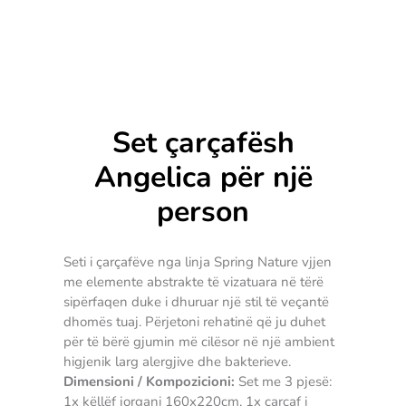
Set çarçafësh
Angelica për një
person
Seti i çarçafëve nga linja Spring Nature vjjen
me elemente abstrakte të vizatuara në tërë
sipërfaqen duke i dhuruar një stil të veçantë
dhomës tuaj. Përjetoni rehatinë që ju duhet
për të bërë gjumin më cilësor në një ambient
higjenik larg alergjive dhe bakterieve.
Dimensioni / Kompozicioni:
Set me 3 pjesë:
1x këllëf jorgani 160x220cm, 1x çarçaf i