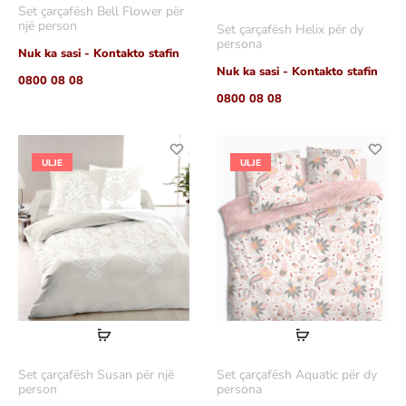
Set çarçafësh Bell Flower për
më
shumë
një person
Set çarçafësh Helix për dy
shumë
persona
Nuk ka sasi - Kontakto stafin
Nuk ka sasi - Kontakto stafin
0800 08 08
0800 08 08
ULJE
ULJE
Lexoni
Lexoni
më
më
Set çarçafësh Susan për një
Set çarçafësh Aquatic për dy
shumë
shumë
person
persona