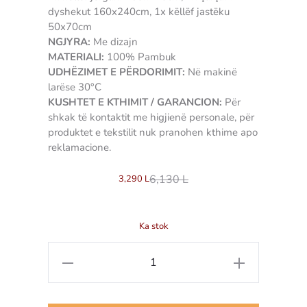
dyshekut 160x240cm, 1x këllëf jastëku
50x70cm
NGJYRA:
Me dizajn
MATERIALI:
100% Pambuk
UDHËZIMET E PËRDORIMIT:
Në makinë
larëse 30°C
KUSHTET E KTHIMIT / GARANCION:
Për
shkak të kontaktit me higjienë personale, për
produktet e tekstilit nuk pranohen kthime apo
reklamacione.
6,130
L
3,290
L
Ka stok
Sasi
Set
çarçafësh