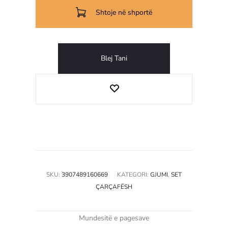
Angelica
Shtoje në shportë
për
një
person
Blej Tani
SKU:
3907489160669
KATEGORI:
GJUMI
,
SET
ÇARÇAFËSH
Mundesitë e pagesave