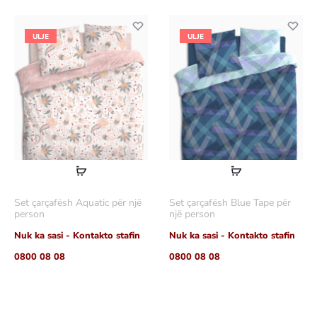
ULJE
ULJE
Lexoni
Lexoni
më
më
Set çarçafësh Aquatic për një
Set çarçafësh Blue Tape për
shumë
shumë
person
një person
Nuk ka sasi - Kontakto stafin
Nuk ka sasi - Kontakto stafin
0800 08 08
0800 08 08