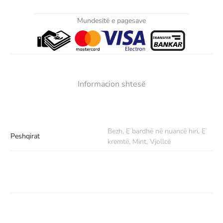
Mundesitë e pagesave
Informacion shtesë
Bezh, E bardhë në nuancë hiri, E
Peshqirat
kremtë, Mint, Vjollcë