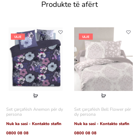
Produkte të afërt
ULJE
ULJE
Lexoni
Lexoni
më
më
Set çarçafësh Anemon për dy
Set çarçafësh Bell Flower për
shumë
shumë
persona
dy persona
Nuk ka sasi - Kontakto stafin
Nuk ka sasi - Kontakto stafin
0800 08 08
0800 08 08