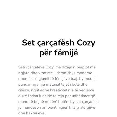
Set çarçafësh Cozy
për fëmijë
Seti i çarçafëve Cozy, me dizajnin përplot me
ngjyra dhe vizatime, i shton shije moderne
dhomës së gjumit të fëmijëve tuaj. Ky model, i
punuar nga një material tejet i butë dhe
cilësor, ngrit edhe kreativitetin e të vegjëlve
duke i stimuluar ide të reja për udhëtimet që
mund të bëjnë në tërë botën. Ky set çarçafësh
ju mundëson ambient higjenik larg alergjive
dhe bakterieve.