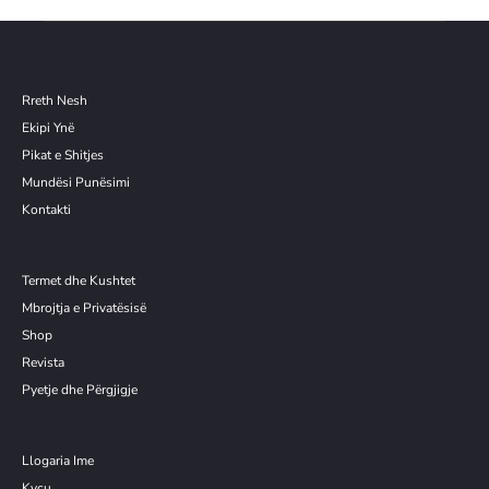
Rreth Nesh
Ekipi Ynë
Pikat e Shitjes
Mundësi Punësimi
Kontakti
Termet dhe Kushtet
Mbrojtja e Privatësisë
Shop
Revista
Pyetje dhe Përgjigje
Llogaria Ime
Kyçu