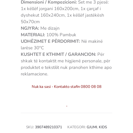
Dimensioni / Kompozicioni:
Set me 3 pjesë:
1x këllëf jorgani 160x200cm, 1x çarçaf i
dyshekut 160x240cm, 1x këllëf jastëkësh
50x70cm
NGJYRA:
Me dizajn
MATERIALI:
100% Pambuk
UDHËZIMET E PËRDORIMIT:
Në makinë
larëse 30°C
KUSHTET E KTHIMIT / GARANCION:
Për
shkak të kontaktit me higjienë personale, për
produktet e tekstilit nuk pranohen kthime apo
reklamacione.
Nuk ka sasi - Kontakto stafin 0800 08 08
-
SKU:
3907489210371
KATEGORI:
GJUMI
,
KIDS