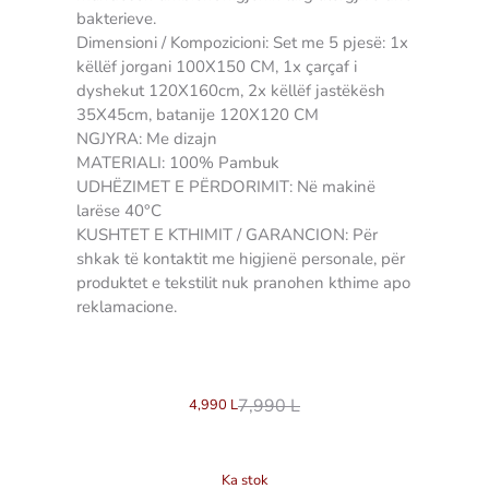
bakterieve.
Dimensioni / Kompozicioni: Set me 5 pjesë: 1x
këllëf jorgani 100X150 CM, 1x çarçaf i
dyshekut 120X160cm, 2x këllëf jastëkësh
35X45cm, batanije 120X120 CM
NGJYRA: Me dizajn
MATERIALI: 100% Pambuk
UDHËZIMET E PËRDORIMIT: Në makinë
larëse 40°C
KUSHTET E KTHIMIT / GARANCION: Për
shkak të kontaktit me higjienë personale, për
produktet e tekstilit nuk pranohen kthime apo
reklamacione.
3907489383258 qarshaf qarshafa carshafa
carshaf femije kids
7,990
L
4,990
L
Ka stok