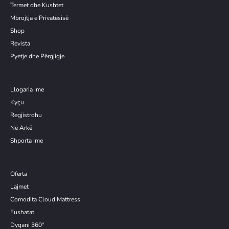
Termet dhe Kushtet
Mbrojtja e Privatësisë
Shop
Revista
Pyetje dhe Përgjigje
Llogaria Ime
Kyçu
Re
g
jistrohu
Në Arkë
Shporta Ime
Oferta
Lajmet
Comodita Cloud Mattress
Fushatat
Dyqani 360°