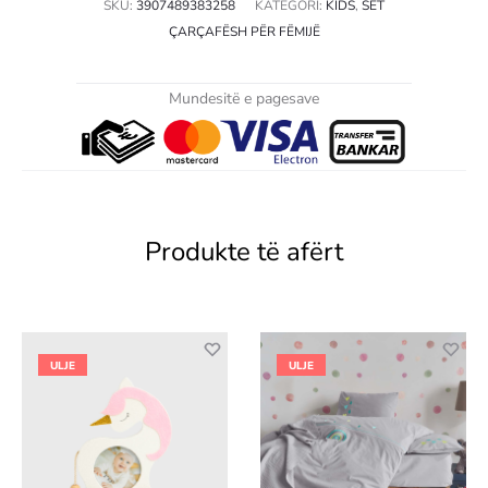
SKU:
3907489383258
KATEGORI:
KIDS
,
SET
ÇARÇAFËSH PËR FËMIJË
Mundesitë e pagesave
Produkte të afërt
ULJE
ULJE