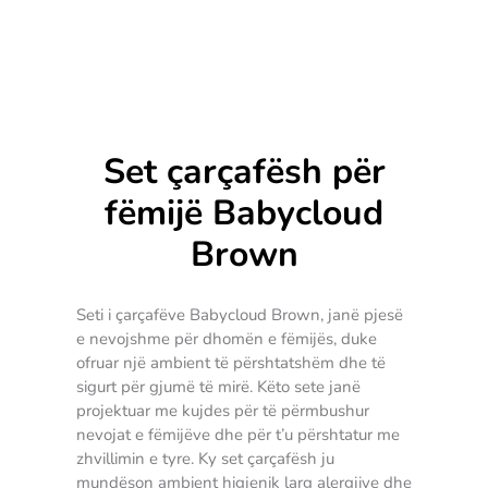
Set çarçafësh për
fëmijë Babycloud
Brown
Seti i çarçafëve Babycloud Brown, janë pjesë
e nevojshme për dhomën e fëmijës, duke
ofruar një ambient të përshtatshëm dhe të
sigurt për gjumë të mirë. Këto sete janë
projektuar me kujdes për të përmbushur
nevojat e fëmijëve dhe për t’u përshtatur me
zhvillimin e tyre. Ky set çarçafësh ju
mundëson ambient higjenik larg alergjive dhe