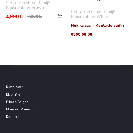
Set çarçafësh për fëmijë
më
Babyrainbow Brown
Set çarçafësh për fëmijë
Shtoje
shumë
4,990
L
7,990
L
Babyrainbow White
në
Nuk ka sasi - Kontakto stafin
shportë
0800 08 08
Rreth Nesh
Ekipi Ynë
Pikat e Shitjes
Mundësi Punësimi
Kontakti