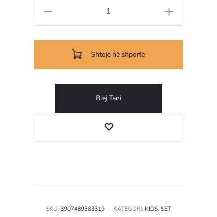
Sasi
Set
çarçafësh
për
Shtoje në shportë
fëmijë
Babynight
Gray
Blej Tani
SKU:
3907489383319
KATEGORI:
KIDS
,
SET