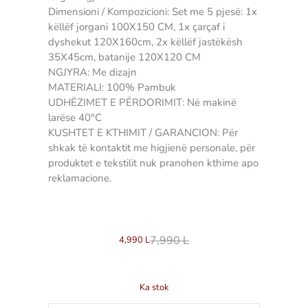
Dimensioni / Kompozicioni: Set me 5 pjesë: 1x
këllëf jorgani 100X150 CM, 1x çarçaf i
dyshekut 120X160cm, 2x këllëf jastëkësh
35X45cm, batanije 120X120 CM
NGJYRA: Me dizajn
MATERIALI: 100% Pambuk
UDHËZIMET E PËRDORIMIT: Në makinë
larëse 40°C
KUSHTET E KTHIMIT / GARANCION: Për
shkak të kontaktit me higjienë personale, për
produktet e tekstilit nuk pranohen kthime apo
reklamacione.
3907489383319 qarshaf qarshafa carshafa
carshaf femije kids
7,990
L
4,990
L
Ka stok