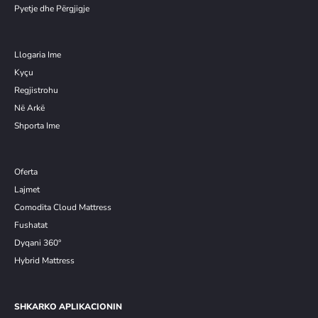
Pyetje dhe Përgjigje
Llogaria Ime
Kyçu
Re
g
jistrohu
Në Arkë
Shporta Ime
Oferta
Lajmet
Comodita Cloud Mattress
Fushatat
Dyqani 360°
Hybrid Mattress
SHKARKO APLIKACIONIN