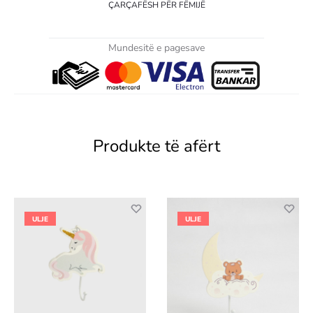
ÇARÇAFËSH PËR FËMIJË
Mundesitë e pagesave
Produkte të afërt
ULJE
ULJE