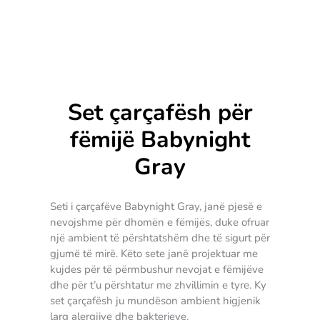
Set çarçafësh për
fëmijë Babynight
Gray
Seti i çarçafëve Babynight Gray, janë pjesë e
nevojshme për dhomën e fëmijës, duke ofruar
një ambient të përshtatshëm dhe të sigurt për
gjumë të mirë. Këto sete janë projektuar me
kujdes për të përmbushur nevojat e fëmijëve
dhe për t’u përshtatur me zhvillimin e tyre. Ky
set çarçafësh ju mundëson ambient higjenik
larg alergjive dhe bakterieve.