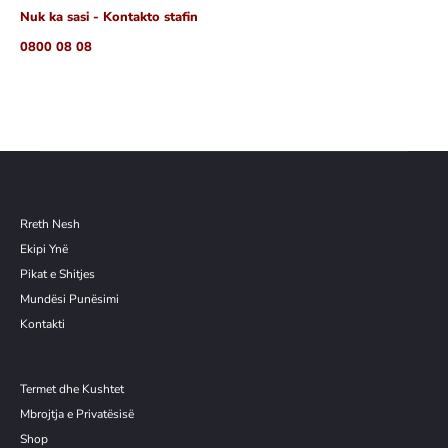
në
Nuk ka sasi - Kontakto stafin
shp
0800 08 08
Rreth Nesh
Ekipi Ynë
Pikat e Shitjes
Mundësi Punësimi
Kontakti
Termet dhe Kushtet
Mbrojtja e Privatësisë
Shop