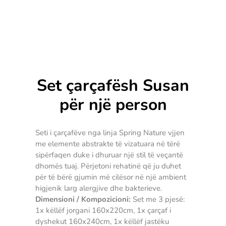
Set çarçafësh Susan
për një person
Seti i çarçafëve nga linja Spring Nature vjjen
me elemente abstrakte të vizatuara në tërë
sipërfaqen duke i dhuruar një stil të veçantë
dhomës tuaj. Përjetoni rehatinë që ju duhet
për të bërë gjumin më cilësor në një ambient
higjenik larg alergjive dhe bakterieve.
Dimensioni / Kompozicioni:
Set me 3 pjesë:
1x këllëf jorgani 160x220cm, 1x çarçaf i
dyshekut 160x240cm, 1x këllëf jastëku