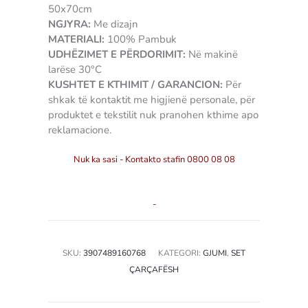
50x70cm
NGJYRA:
Me dizajn
MATERIALI:
100% Pambuk
UDHËZIMET E PËRDORIMIT:
Në makinë
larëse 30°C
KUSHTET E KTHIMIT / GARANCION:
Për
shkak të kontaktit me higjienë personale, për
produktet e tekstilit nuk pranohen kthime apo
reklamacione.
Nuk ka sasi - Kontakto stafin 0800 08 08
-
SKU:
3907489160768
KATEGORI:
GJUMI
,
SET
ÇARÇAFËSH