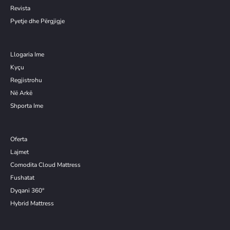
Revista
Pyetje dhe Përgjigje
Llogaria Ime
Kyçu
Re
g
jistrohu
Në Arkë
Shporta Ime
Oferta
Lajmet
Comodita Cloud Mattress
Fushatat
Dyqani 360°
Hybrid Mattress