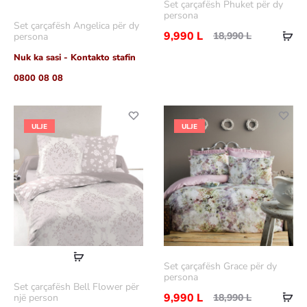
Set çarçafësh Phuket për dy
më
persona
Set çarçafësh Angelica për dy
Sht
shumë
9,990
L
18,990
L
persona
në
Nuk ka sasi - Kontakto stafin
shp
0800 08 08
ULJE
ULJE
Lexoni
Set çarçafësh Grace për dy
më
persona
Set çarçafësh Bell Flower për
Sht
shumë
9,990
L
18,990
L
një person