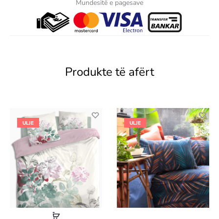
Mundesitë e pagesave
Produkte të afërt
ULJE
ULJE
Lexoni