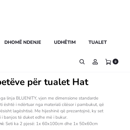
DHOMË NDENJE
UDHËTIM
TUALET
0
petëve për tualet Hat
 nga linja BLUENITY, vjen me dimensione standarde
 është i ndërtuar nga materiali cilësor i pambukut, që
ësisht lagështisë. Me hijeshinë që prezantojnë, ky set
 i banjos të duket edhe më i bukur.
ni:
Seti ka 2 pjesë: 1x 60x100cm dhe 1x 50x60cm