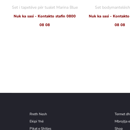
Set i tapetëve për tualet Marina Blue
Set bodymantelësh 
Nuk ka sasi - Kontakto stafin 0800
Nuk ka sasi - Kontakto
08 08
08 08
Rreth Nesh
Termet dh
Ekipi Ynë
Mbrojtja e
Pikat e Shitjes
Shop