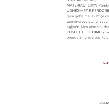
NGJYRA:
Me dizajn
MATERIALI:
100% Pamb
UDHËZIMET E PËRDORIM
tjera qoftë me lavatriçe o
tepihëve ose pluhur sapu
ngjyrën. Mos përdorni zb
KUSHTET E KTHIMIT / 
brenda 24 orëve pasi të p
3907489300744
Nuk 
SKU:
39