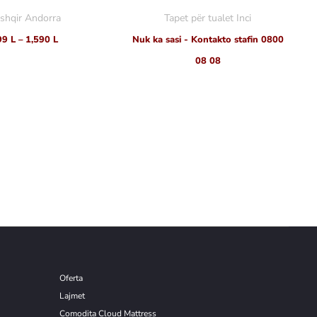
shqir Andorra
Tapet për tualet Inci
99
L
–
1,590
L
Nuk ka sasi - Kontakto stafin 0800
08 08
Oferta
Lajmet
Comodita Cloud Mattress