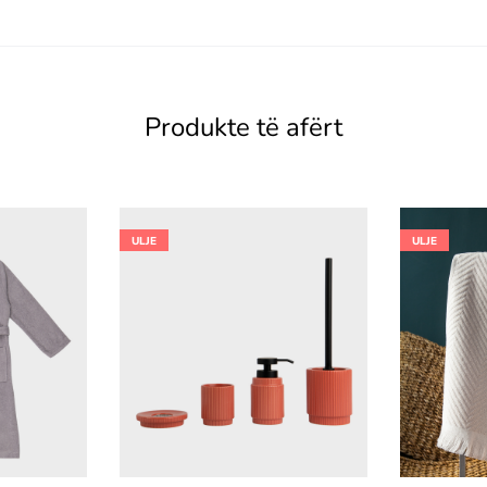
Produkte të afërt
ULJE
ULJE