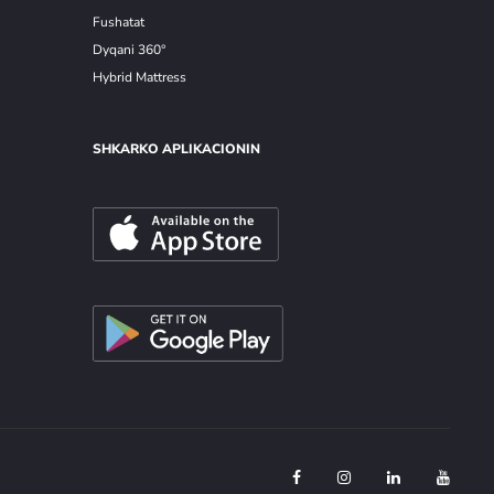
Fushatat
Dyqani 360°
Hybrid Mattress
SHKARKO APLIKACIONIN
F
I
L
Y
a
n
i
o