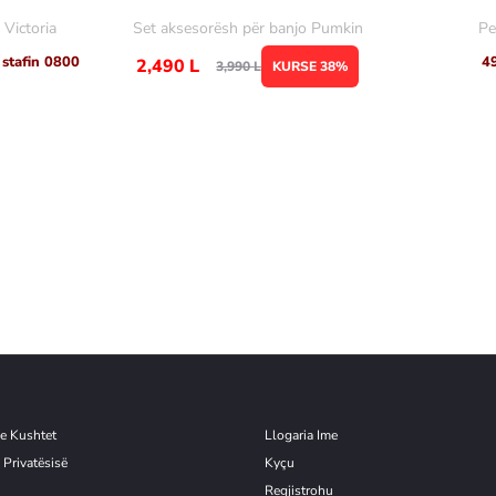
Victoria
Set aksesorësh për banjo Pumkin
Pe
 stafin 0800
4
2,490
L
3,990
L
KURSE 38%
e Kushtet
Llogaria Ime
 Privatësisë
Kyçu
Re
g
jistrohu