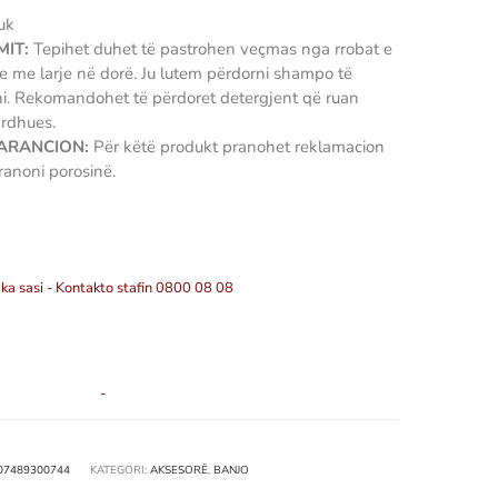
uk
IT:
Tepihet duhet të pastrohen veçmas nga rrobat e
se me larje në dorë. Ju lutem përdorni shampo të
ni. Rekomandohet të përdoret detergjent që ruan
ardhues.
GARANCION:
Për këtë produkt pranohet reklamacion
ranoni porosinë.
ka sasi - Kontakto stafin 0800 08 08
-
07489300744
KATEGORI:
AKSESORË
,
BANJO