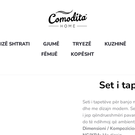
IZË SHTRATI
GJUMË
TRYEZË
KUZHINË
FËMIJË
KOPËSHT
Set i ta
Seti i tapetëve për banjo
dhe me dizajn modern. Seti
i jep qëndrueshmëri pavar
do të ndihmoj që ambienti
Dimensioni / Kompozicio