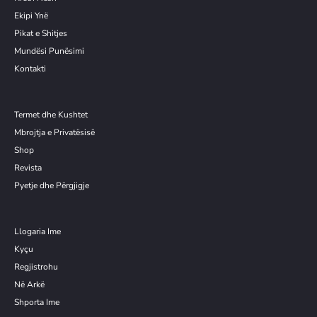
Ekipi Ynë
Pikat e Shitjes
Mundësi Punësimi
Kontakti
Termet dhe Kushtet
Mbrojtja e Privatësisë
Shop
Revista
Pyetje dhe Përgjigje
Llogaria Ime
Kyçu
Re
g
jistrohu
Në Arkë
Shporta Ime