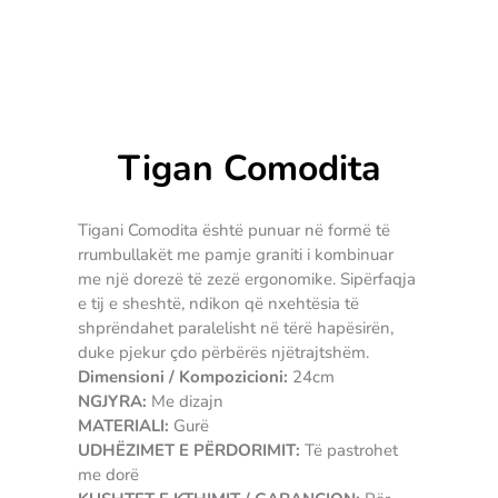
Tigan Comodita
Tigani Comodita është punuar në formë të
rrumbullakët me pamje graniti i kombinuar
me një dorezë të zezë ergonomike. Sipërfaqja
e tij e sheshtë, ndikon që nxehtësia të
shprëndahet paralelisht në tërë hapësirën,
duke pjekur çdo përbërës njëtrajtshëm.
Dimensioni / Kompozicioni:
24cm
NGJYRA:
Me dizajn
MATERIALI:
Gurë
UDHËZIMET E PËRDORIMIT:
Të pastrohet
me dorë