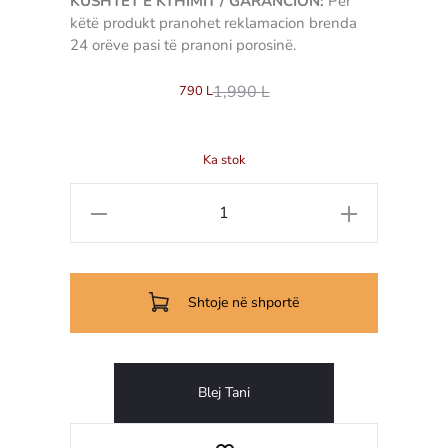
KUSHTET E KTHIMIT / GARANCION:
Për
këtë produkt pranohet reklamacion brenda
24 orëve pasi të pranoni porosinë.
1,990
L
790
L
Ka stok
Sasi
Tigan
Comodita
Shtoje në shportë
Blej Tani