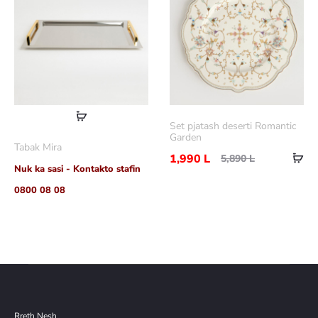
Lexoni
Set pjatash deserti Romantic
më
Garden
Tabak Mira
Sht
shumë
1,990
L
5,890
L
Nuk ka sasi - Kontakto stafin
në
0800 08 08
shp
Rreth Nesh