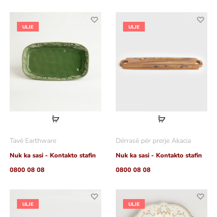
ULJE
ULJE
Lexoni
Lexoni
më
më
Tavë Earthware
Dërrasë për prerje Akacia
shumë
shumë
Nuk ka sasi - Kontakto stafin
Nuk ka sasi - Kontakto stafin
0800 08 08
0800 08 08
ULJE
ULJE