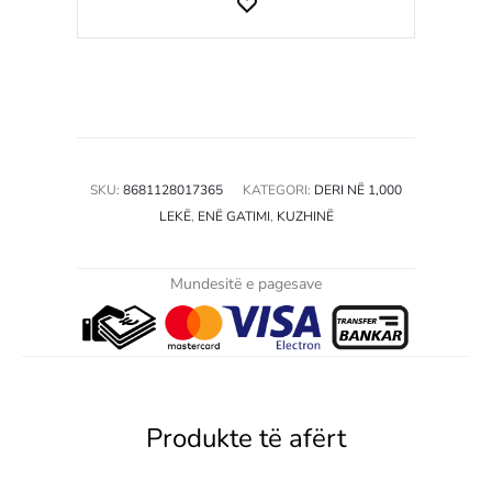
SKU:
8681128017365
KATEGORI:
DERI NË 1,000
LEKË
,
ENË GATIMI
,
KUZHINË
Mundesitë e pagesave
Produkte të afërt