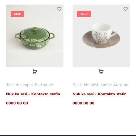
ULJE
ULJE
Lexoni
Lexoni
më
më
Tavë me kapak Earthware
Set filxhanësh kafeje Autumn
shumë
shumë
Nuk ka sasi - Kontakto stafin
Nuk ka sasi - Kontakto stafin
0800 08 08
0800 08 08