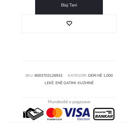
Blej Tani
SKU:
8003703126932
KATEGORI:
DERI NË 1,000
LEKË
,
ENË GATIMI
,
KUZHINË
Mundesitë e pagesave