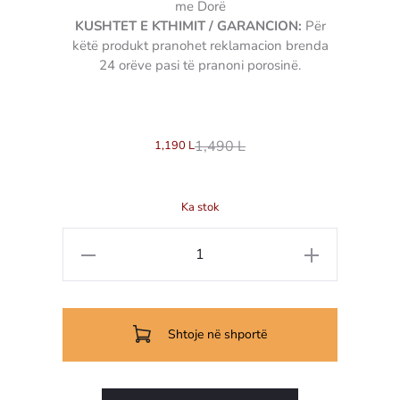
me Dorë
KUSHTET E KTHIMIT / GARANCION:
Për
këtë produkt pranohet reklamacion brenda
24 orëve pasi të pranoni porosinë.
8003703126932
1,490
L
1,190
L
Ka stok
Sasi
Tigan
Zecchino
Shtoje në shportë