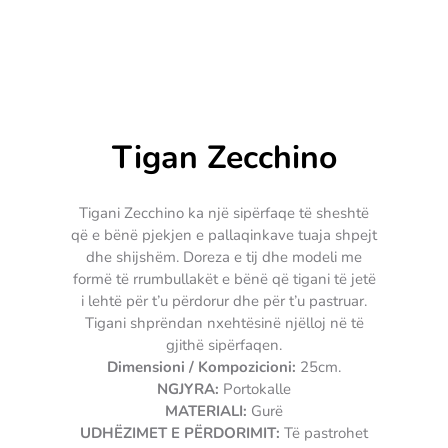
Tigan Zecchino
Tigani Zecchino ka një sipërfaqe të sheshtë
që e bënë pjekjen e pallaqinkave tuaja shpejt
dhe shijshëm. Doreza e tij dhe modeli me
formë të rrumbullakët e bënë që tigani të jetë
i lehtë për t’u përdorur dhe për t’u pastruar.
Tigani shprëndan nxehtësinë njëlloj në të
gjithë sipërfaqen.
Dimensioni / Kompozicioni:
25cm.
NGJYRA:
Portokalle
MATERIALI:
Gurë
UDHËZIMET E PËRDORIMIT:
Të pastrohet