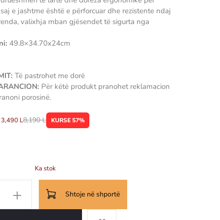
ndrueshmëri të lartë dhe doreza ergonomike për
 saj e jashtme është e përforcuar dhe rezistente ndaj
renda, valixhja mban gjësendet të sigurta nga
ni:
49.8×34.70x24cm
IT:
Të pastrohet me dorë
GARANCION:
Për këtë produkt pranohet reklamacion
ranoni porosinë.
8,190
L
3,490
L
KURSE 57%
Ka stok
Shtoje në shportë