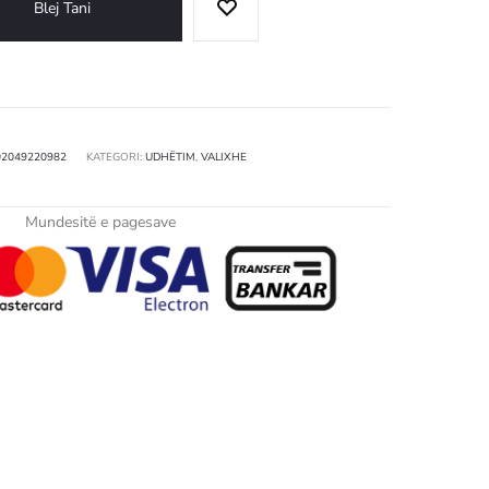
Blej Tani
02049220982
KATEGORI:
UDHËTIM
,
VALIXHE
Mundesitë e pagesave