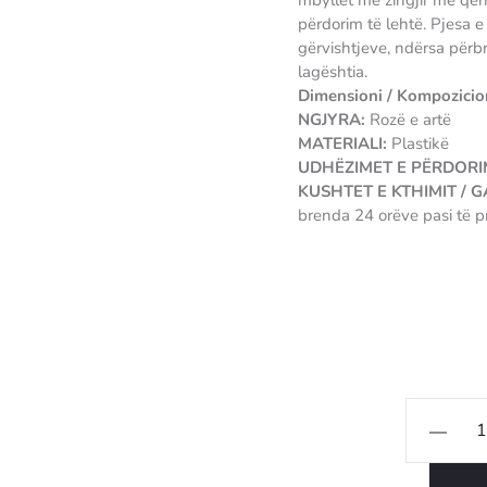
mbyllet me zingjir me që
përdorim të lehtë. Pjesa e
gërvishtjeve, ndërsa përb
lagështia.
Dimensioni / Kompozicio
NGJYRA:
Rozë e artë
MATERIALI:
Plastikë
UDHËZIMET E PËRDORIM
KUSHTET E KTHIMIT / 
brenda 24 orëve pasi të p
Sasi
Valixhe
Regent