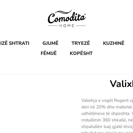
IZË SHTRATI
GJUMË
TRYEZË
KUZHINË
FËMIJË
KOPËSHT
Valix
Valixhja e vogël Regent v
deri në 20% dhe material t
udhëtimeve të shpeshta. Va
rrotullimin 360 shkallë, 
shpatullën tuaj gjatë lëvi