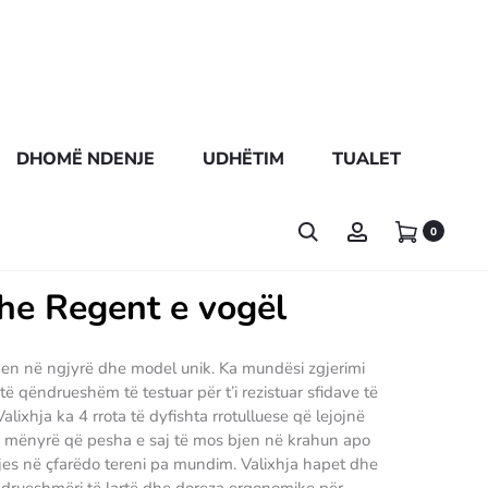
DHOMË NDENJE
UDHËTIM
TUALET
0
he Regent e vogël
jen në ngjyrë dhe model unik. Ka mundësi zgjerimi
ë qëndrueshëm të testuar për t’i rezistuar sfidave të
lixhja ka 4 rrota të dyfishta rrotulluese që lejojnë
në mënyrë që pesha e saj të mos bjen në krahun apo
zjes në çfarëdo tereni pa mundim. Valixhja hapet dhe