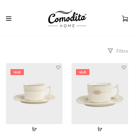
Filtro
ULJE
ULJE
Lexoni
Lexoni