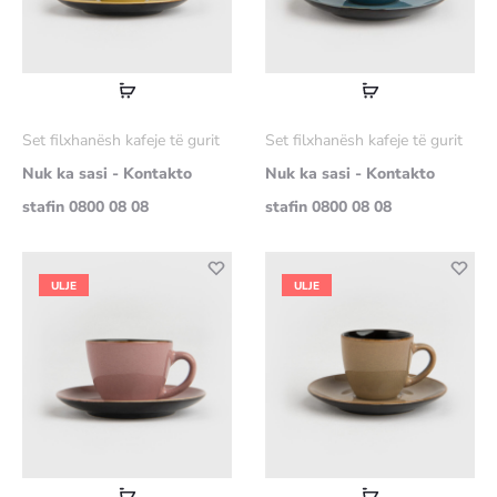
Lexoni
Lexoni
më
më
Set filxhanësh kafeje të gurit
Set filxhanësh kafeje të gurit
shumë
shumë
Nuk ka sasi - Kontakto
Nuk ka sasi - Kontakto
stafin 0800 08 08
stafin 0800 08 08
ULJE
ULJE
Lexoni
Lexoni