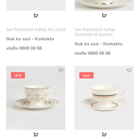
Lexoni
Lexoni
më
më
Set filxhanësh kafeje Ara Gold
Set filxhanësh kafeje
shumë
shumë
Romantic të bardhë
Nuk ka sasi - Kontakto
Nuk ka sasi - Kontakto
stafin 0800 08 08
stafin 0800 08 08
ULJE
ULJE
Lexoni
Lexoni