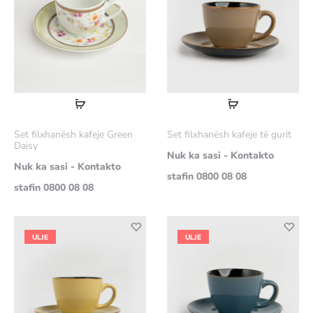
Lexoni
Lexoni
më
më
Set filxhanësh kafeje Green
Set filxhanësh kafeje të gurit
shumë
shumë
Daisy
Nuk ka sasi - Kontakto
Nuk ka sasi - Kontakto
stafin 0800 08 08
stafin 0800 08 08
ULJE
ULJE