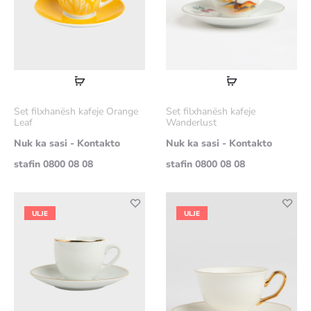
Lexoni
Lexoni
më
më
Set filxhanësh kafeje Orange
Set filxhanësh kafeje
shumë
shumë
Leaf
Wanderlust
Nuk ka sasi - Kontakto
Nuk ka sasi - Kontakto
stafin 0800 08 08
stafin 0800 08 08
ULJE
ULJE