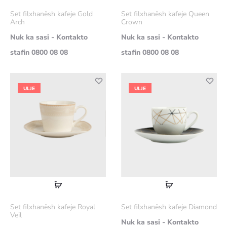
më
më
Set filxhanësh kafeje Gold
Set filxhanësh kafeje Queen
shumë
shumë
Arch
Crown
Nuk ka sasi - Kontakto
Nuk ka sasi - Kontakto
stafin 0800 08 08
stafin 0800 08 08
ULJE
ULJE
Lexoni
Lexoni
më
më
Set filxhanësh kafeje Royal
Set filxhanësh kafeje Diamond
shumë
shumë
Veil
Nuk ka sasi - Kontakto