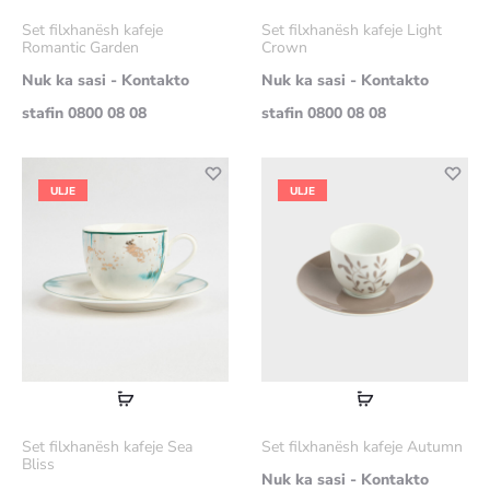
më
më
Set filxhanësh kafeje
Set filxhanësh kafeje Light
shumë
shumë
Romantic Garden
Crown
Nuk ka sasi - Kontakto
Nuk ka sasi - Kontakto
stafin 0800 08 08
stafin 0800 08 08
ULJE
ULJE
Lexoni
Lexoni
më
më
Set filxhanësh kafeje Sea
Set filxhanësh kafeje Autumn
shumë
shumë
Bliss
Nuk ka sasi - Kontakto