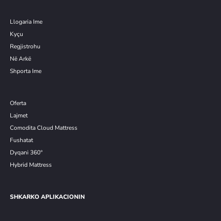
Llogaria Ime
Kyçu
Re
g
jistrohu
Në Arkë
Shporta Ime
Oferta
Lajmet
Comodita Cloud Mattress
Fushatat
Dyqani 360°
Hybrid Mattress
SHKARKO APLIKACIONIN