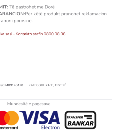
IT:
Të pastrohet me Dorë
GARANCION:
Për këtë produkt pranohet reklamacion
ranoni porosinë.
ka sasi - Kontakto stafin 0800 08 08
-
3907489140470
KATEGORI:
KAFE
,
TRYEZË
Mundesitë e pagesave