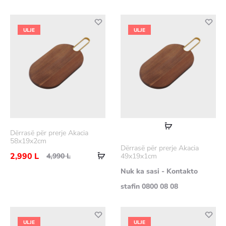
ULJE
ULJE
Lexoni
Dërrasë për prerje Akacia
më
58x19x2cm
Dërrasë për prerje Akacia
Shtoje
shumë
2,990
L
4,990
L
49x19x1cm
në
Nuk ka sasi - Kontakto
shportë
stafin 0800 08 08
ULJE
ULJE