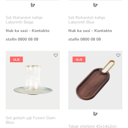
Lexoni
Lexoni
më
më
Set filxhanësh kafeje
Set filxhanësh kafeje
shumë
shumë
Labyrinth Beige
Labyrinth Blue
Nuk ka sasi - Kontakto
Nuk ka sasi - Kontakto
stafin 0800 08 08
stafin 0800 08 08
ULJE
ULJE
Lexoni
Set gotash çaji Fusion Glam
më
Bliss
Tabak shërbimi 42x14x2cm