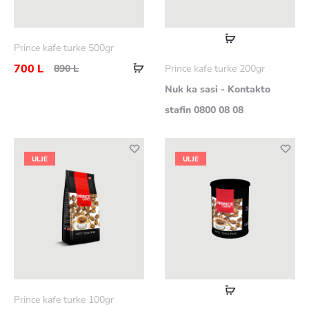
Lexoni
Prince kafe turke 500gr
më
Shtoje
700
L
890
L
Prince kafe turke 200gr
shumë
në
Nuk ka sasi - Kontakto
shportë
stafin 0800 08 08
ULJE
ULJE
Lexoni
Prince kafe turke 100gr