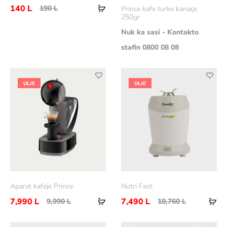
më
Shtoje
140
L
190
L
Prince kafe turke kanaçe
shumë
250gr
në
Nuk ka sasi - Kontakto
shportë
stafin 0800 08 08
ULJE
ULJE
Aparat kafeje Prince
Nutri Fast
Shtoje
Sht
7,990
L
7,490
L
9,990
L
18,760
L
në
në