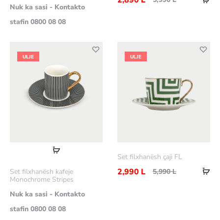
2,890
L
Nuk ka sasi - Kontakto
në
stafin 0800 08 08
shp
ULJE
ULJE
Lexoni
Set filxhanësh çaji FL
më
Sht
2,990
L
5,990
L
Set filxhanësh kafeje
shumë
Monochrome Stripes
në
Nuk ka sasi - Kontakto
shp
stafin 0800 08 08