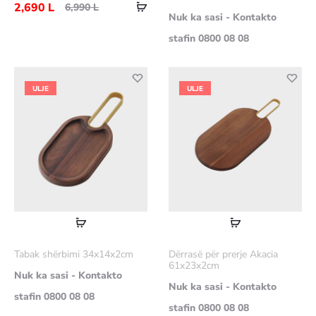
Shtoje
shumë
2,690
L
6,990
L
Nuk ka sasi - Kontakto
në
stafin 0800 08 08
shportë
ULJE
ULJE
Lexoni
Lexoni
më
më
Tabak shërbimi 34x14x2cm
Dërrasë për prerje Akacia
shumë
shumë
61x23x2cm
Nuk ka sasi - Kontakto
Nuk ka sasi - Kontakto
stafin 0800 08 08
stafin 0800 08 08