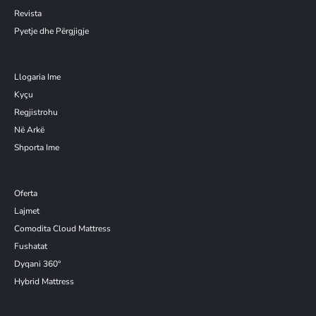
Revista
Pyetje dhe Përgjigje
Llogaria Ime
Kyçu
Re
g
jistrohu
Në Arkë
Shporta Ime
Oferta
Lajmet
Comodita Cloud Mattress
Fushatat
Dyqani 360°
Hybrid Mattress