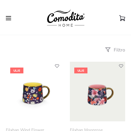
Filtro
ULJE
ULJE
Filxhan Wind Flower
Filxhan Moonrose