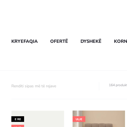
KRYEFAQJA
OFERTË
DYSHEKË
KORN
164 produk
E RE
ULJE