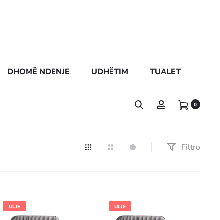
DHOMË NDENJE
UDHËTIM
TUALET
0
Filtro
ULJE
ULJE