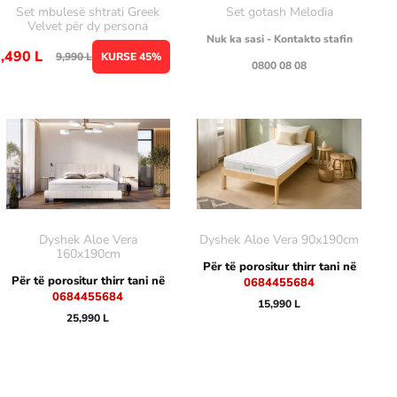
Set mbulesë shtrati Greek
Set gotash Melodia
Velvet për dy persona
Nuk ka sasi - Kontakto stafin
5,490
L
9,990
L
KURSE 45%
0800 08 08
Dyshek Aloe Vera 90x190cm
Dyshek Aloe Vera
160x190cm
Për të porositur thirr tani në
Për të porositur thirr tani në
0684455684
0684455684
15,990
L
25,990
L