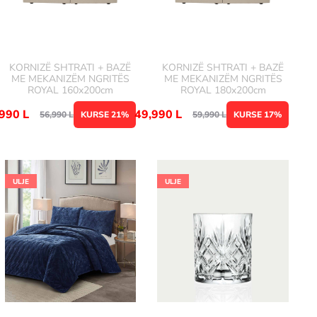
KORNIZË SHTRATI + BAZË
KORNIZË SHTRATI + BAZË
ME MEKANIZËM NGRITËS
ME MEKANIZËM NGRITËS
ROYAL 160x200cm
ROYAL 180x200cm
,990
L
49,990
L
56,990
L
KURSE 21%
59,990
L
KURSE 17%
ULJE
ULJE