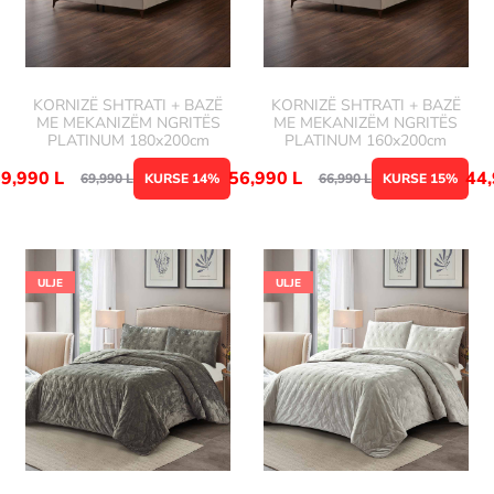
KORNIZË SHTRATI + BAZË
KORNIZË SHTRATI + BAZË
ME MEKANIZËM NGRITËS
ME MEKANIZËM NGRITËS
PLATINUM 180x200cm
PLATINUM 160x200cm
59,990
L
56,990
L
44
69,990
L
KURSE 14%
66,990
L
KURSE 15%
ULJE
ULJE