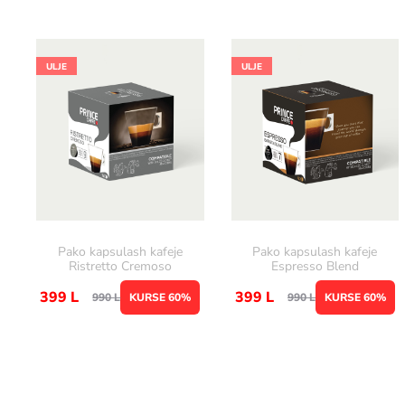
ULJE
ULJE
Pako kapsulash kafeje
Pako kapsulash kafeje
Ristretto Cremoso
Espresso Blend
399
L
399
L
990
L
KURSE 60%
990
L
KURSE 60%