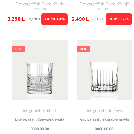
Set çarçafësh Diara për dy
Set çarçafësh Diara për një
persona
person
3,290
L
2,490
L
9,110
L
KURSE 64%
6,130
L
KURSE 59%
ULJE
ULJE
Set gotash Brillante
Set gotash Timeless
Nuk ka sasi - Kontakto stafin
Nuk ka sasi - Kontakto stafin
0800 08 08
0800 08 08