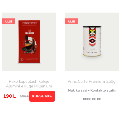
ULJE
ULJE
Pako kapsulash kafeje
Princ Caffe Premium 250gr
Alumini e kuqe Millenium
Nuk ka sasi - Kontakto stafin
190
L
590
L
KURSE 68%
0800 08 08