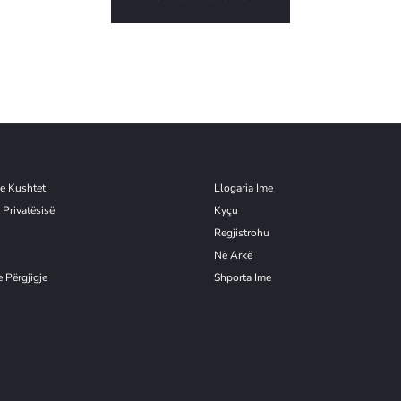
e Kushtet
Llogaria Ime
 Privatësisë
Kyçu
Re
g
jistrohu
Në Arkë
 Përgjigje
Shporta Ime