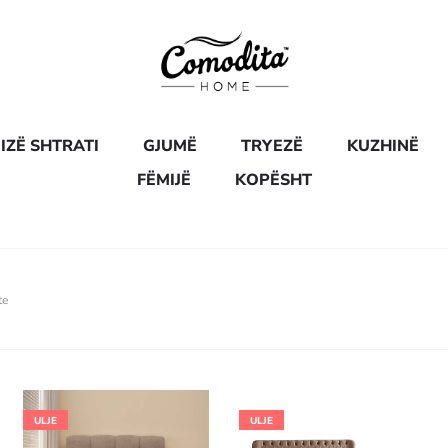
IZË SHTRATI
GJUMË
TRYEZË
KUZHINË
FËMIJË
KOPËSHT
te
ULJE
ULJE