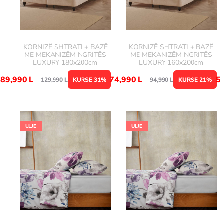
KORNIZË SHTRATI + BAZË
KORNIZË SHTRATI + BAZË
ME MEKANIZËM NGRITËS
ME MEKANIZËM NGRITËS
LUXURY 180x200cm
LUXURY 160x200cm
89,990
L
74,990
L
129,990
L
KURSE 31%
94,990
L
KURSE 21%
ULJE
ULJE