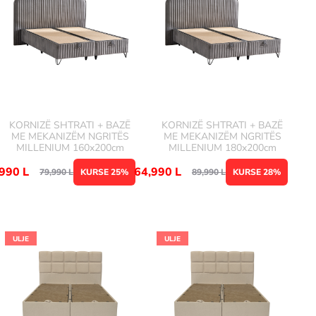
KORNIZË SHTRATI + BAZË
KORNIZË SHTRATI + BAZË
ME MEKANIZËM NGRITËS
ME MEKANIZËM NGRITËS
MILLENIUM 160x200cm
MILLENIUM 180x200cm
,990
L
64,990
L
79,990
L
KURSE 25%
89,990
L
KURSE 28%
ULJE
ULJE