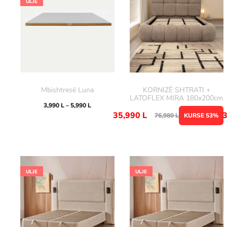
ULJE
Mbishtresë Luna
KORNIZË SHTRATI +
LATOFLEX MIRA 180x200cm
3,990
L
–
5,990
L
35,990
L
76,980
L
KURSE 53%
ULJE
ULJE