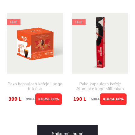
ULJE
ULJE
Pako kapsulash kafeje Lungo
Pako kapsulash kafeje
Intenso
Alumini e kuqe Millenium
399
L
190
L
990
L
KURSE 60%
590
L
KURSE 68%
Shiko më shumë