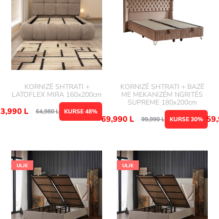
KORNIZË SHTRATI +
KORNIZË SHTRATI + BAZË
LATOFLEX MIRA 160x200cm
ME MEKANIZËM NGRITËS
SUPREME 180x200cm
33,990
L
64,980
L
KURSE 48%
69,990
L
59
99,990
L
KURSE 30%
ULJE
ULJE