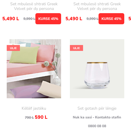
Set mbulesë shtrati Greek
Set mbulesë shtrati Greek
Velvet për dy persona
Velvet për dy persona
5,490
L
5,490
L
9,990
L
KURSE 45%
9,990
L
KURSE 45%
ULJE
ULJE
Këllëf jastëku
Set gotash për lëngje
590
L
Nuk ka sasi - Kontakto stafin
790
L
0800 08 08