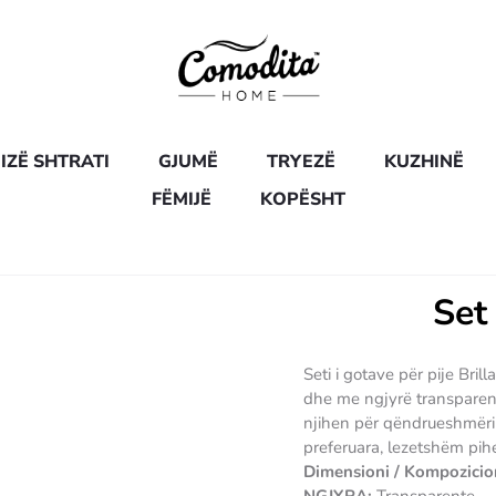
IZË SHTRATI
GJUMË
TRYEZË
KUZHINË
FËMIJË
KOPËSHT
Set
Seti i gotave për pije Bri
dhe me ngjyrë transparente
njihen për qëndrueshmëri të
preferuara, lezetshëm pih
Dimensioni / Kompozicio