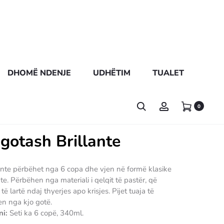
DHOMË NDENJE
UDHËTIM
TUALET
0
 gotash Brillante
llante përbëhet nga 6 copa dhe vjen në formë klasike
. Përbëhen nga materiali i qelqit të pastër, që
 lartë ndaj thyerjes apo krisjes. Pijet tuaja të
en nga kjo gotë.
ni:
Seti ka 6 copë, 340ml.