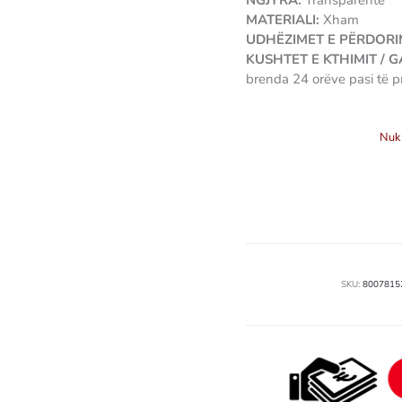
NGJYRA:
Transparente
MATERIALI:
Xham
UDHËZIMET E PËRDORIM
KUSHTET E KTHIMIT / 
brenda 24 orëve pasi të p
8007815267200 gastare 
Nuk 
SKU:
8007815