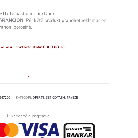
IT:
Të pastrohet me Dorë
GARANCION:
Për këtë produkt pranohet reklamacion
ranoni porosinë.
gota
ka sasi - Kontakto stafin 0800 08 08
-
267200
KATEGORI:
OFERTË
,
SET GOTASH
,
TRYEZË
Mundesitë e pagesave