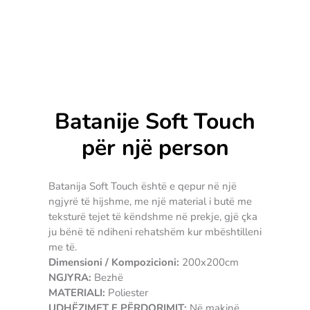
Batanije Soft Touch
për një person
Batanija Soft Touch është e qepur në një
ngjyrë të hijshme, me një material i butë me
teksturë tejet të këndshme në prekje, gjë çka
ju bënë të ndiheni rehatshëm kur mbështilleni
me të.
Dimensioni / Kompozicioni:
200x200cm
NGJYRA:
Bezhë
MATERIALI:
Poliester
UDHËZIMET E PËRDORIMIT:
Në makinë