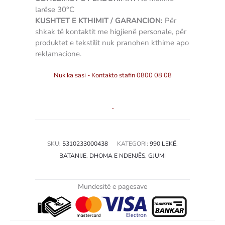
larëse 30°C
KUSHTET E KTHIMIT / GARANCION:
Për
shkak të kontaktit me higjienë personale, për
produktet e tekstilit nuk pranohen kthime apo
reklamacione.
Nuk ka sasi - Kontakto stafin 0800 08 08
-
SKU:
5310233000438
KATEGORI:
990 LEKË
,
BATANIJE
,
DHOMA E NDENJËS
,
GJUMI
Mundesitë e pagesave