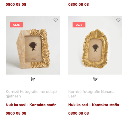
0800 08 08
0800 08 08
ULJE
ULJE
Lexoni
Lexoni
më
më
Kornizë Fotografie me detaje
Kornizë fotografie Banana
shumë
shumë
gjethesh
Leaf
Nuk ka sasi - Kontakto stafin
Nuk ka sasi - Kontakto stafin
0800 08 08
0800 08 08