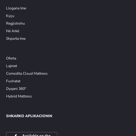
Llogaria Ime
Kyçu
Re
g
jistrohu
Në Arkë
Shporta Ime
Oferta
Lajmet
Comodita Cloud Mattress
Fushatat
Dyqani 360°
Hybrid Mattress
SHKARKO APLIKACIONIN