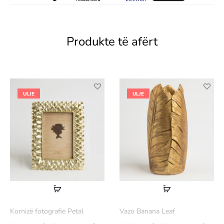
Produkte të afërt
ULJE
ULJE
Lexoni
Lexoni
më
më
Kornizë fotografie Petal
Vazo Banana Leaf
shumë
shumë