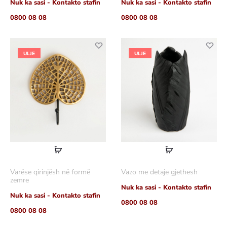
Nuk ka sasi - Kontakto stafin
Nuk ka sasi - Kontakto stafin
0800 08 08
0800 08 08
ULJE
ULJE
Lexoni
Lexoni
më
më
Varëse qirinjësh në formë
Vazo me detaje gjethesh
shumë
shumë
zemre
Nuk ka sasi - Kontakto stafin
Nuk ka sasi - Kontakto stafin
0800 08 08
0800 08 08