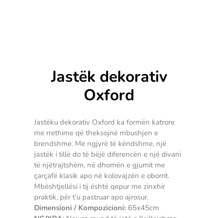
Jastëk dekorativ
Oxford
Jastëku dekorativ Oxford ka formën katrore
me rrethime që theksojnë mbushjen e
brendshme. Me ngjyrë të këndshme, një
jastëk i tillë do të bëjë diferencën e një divani
të njëtrajtshëm, në dhomën e gjumit me
çarçafë klasik apo në kolovajzën e oborrit.
Mbështjellësi i tij është qepur me zinxhir
praktik, për t’u pastruar apo ajrosur.
Dimensioni / Kompozicioni:
65x45cm