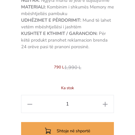
NGJYRA:
Ngjyra mund të jetë e llojllojshme
MATERIALI:
Kombinim i shkumës Memory me
mbështjellës pambuku
UDHËZIMET E PËRDORIMIT:
Mund të lahet
vetëm mbështjellësi i jashtëm
KUSHTET E KTHIMIT / GARANCION:
Për
këtë produkt pranohet reklamacion brenda
24 orëve pasi të pranoni porosinë.
84
1,990
L
790
L
Ka stok
Sasi
Jastëk
dekorativ
Oxford
Shtoje në shportë