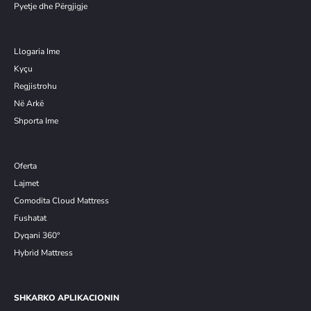
Pyetje dhe Përgjigje
Llogaria Ime
Kyçu
Re
g
jistrohu
Në Arkë
Shporta Ime
Oferta
Lajmet
Comodita Cloud Mattress
Fushatat
Dyqani 360°
Hybrid Mattress
SHKARKO APLIKACIONIN