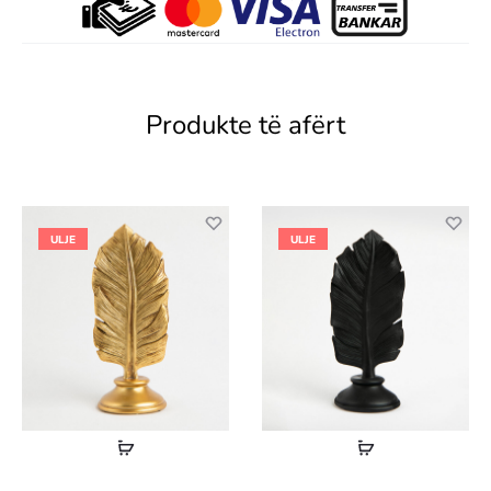
Produkte të afërt
ULJE
ULJE
Lexoni
Lexoni
më
më