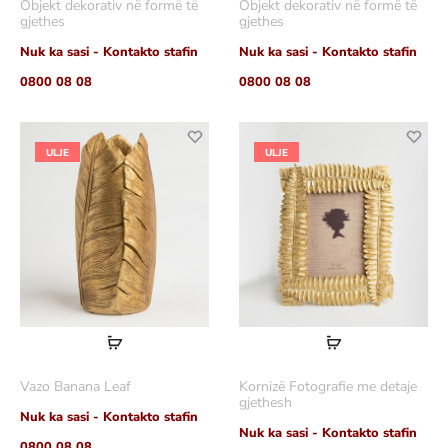
Objekt dekorativ në formë të
Objekt dekorativ në formë të
shumë
shumë
gjethes
gjethes
Nuk ka sasi - Kontakto stafin
Nuk ka sasi - Kontakto stafin
0800 08 08
0800 08 08
ULJE
ULJE
Lexoni
Lexoni
më
më
Vazo Banana Leaf
Kornizë Fotografie me detaje
shumë
shumë
gjethesh
Nuk ka sasi - Kontakto stafin
Nuk ka sasi - Kontakto stafin
0800 08 08