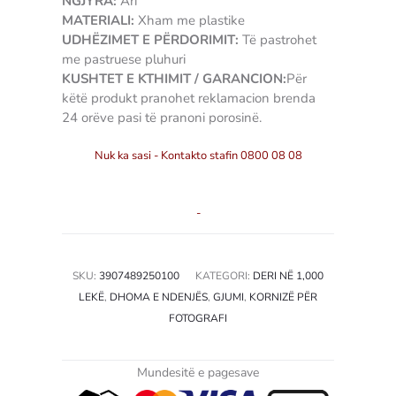
NGJYRA:
Ari
MATERIALI:
Xham me plastike
UDHËZIMET E PËRDORIMIT:
Të pastrohet
me pastruese pluhuri
KUSHTET E KTHIMIT / GARANCION:
Për
këtë produkt pranohet reklamacion brenda
24 orëve pasi të pranoni porosinë.
Nuk ka sasi - Kontakto stafin 0800 08 08
-
SKU:
3907489250100
KATEGORI:
DERI NË 1,000
LEKË
,
DHOMA E NDENJËS
,
GJUMI
,
KORNIZË PËR
FOTOGRAFI
Mundesitë e pagesave