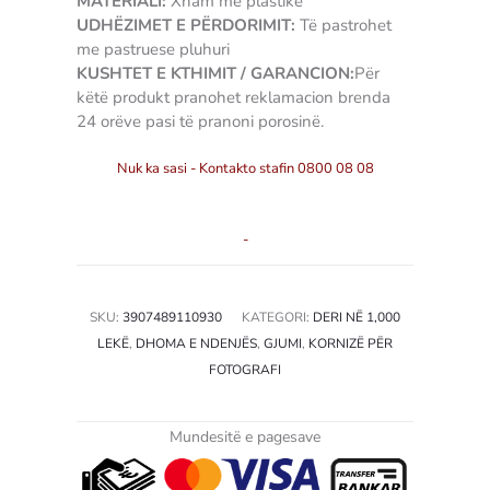
MATERIALI:
Xham me plastike
UDHËZIMET E PËRDORIMIT:
Të pastrohet
me pastruese pluhuri
KUSHTET E KTHIMIT / GARANCION:
Për
këtë produkt pranohet reklamacion brenda
24 orëve pasi të pranoni porosinë.
Nuk ka sasi - Kontakto stafin 0800 08 08
-
SKU:
3907489110930
KATEGORI:
DERI NË 1,000
LEKË
,
DHOMA E NDENJËS
,
GJUMI
,
KORNIZË PËR
FOTOGRAFI
Mundesitë e pagesave