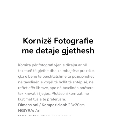
Kornizë Fotografie
me detaje gjethesh
Korniza për fotografi vjen e dizajnuar në
teksturë të gjethit dhe ka mbajtëse praktike,
çka e bënë të përshtatshme të pozicionohet
në tavolinën e vogël të hollit të shtëpisë, në
raftet afër librave, apo në tavolinën anësore
tek krevati i fjetjes. Plotësoni kornizat me
kujtimet tuaja të preferuara.
Dimensioni / Kompozicioni:
23x20cm
NGJYRA:
Ari