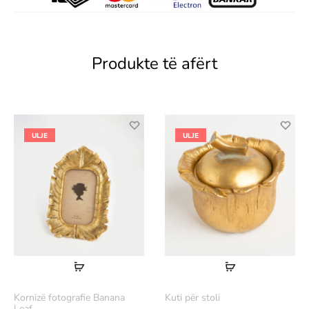
Produkte të afërt
ULJE
ULJE
Lexoni
Lexoni
më
më
Kornizë fotografie Banana
Kuti për stoli
shumë
shumë
Leaf