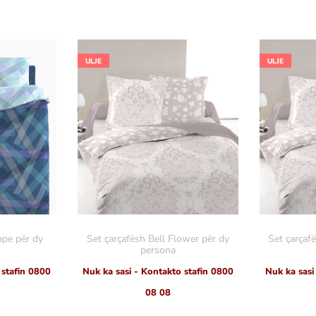
ULJE
ULJE
ape për dy
Set çarçafësh Bell Flower për dy
Set çarçaf
persona
 stafin 0800
Nuk ka sasi - Kontakto stafin 0800
Nuk ka sasi
08 08