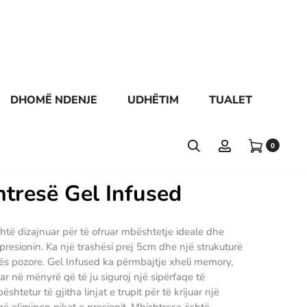
DHOMË NDENJE
UDHËTIM
TUALET
0
tresë Gel Infused
htë dizajnuar për të ofruar mbështetje ideale dhe
resionin. Ka një trashësi prej 5cm dhe një strukuturë
mës pozore. Gel Infused ka përmbajtje xheli memory,
r në mënyrë që të ju siguroj një sipërfaqe të
tetur të gjitha linjat e trupit për të krijuar një