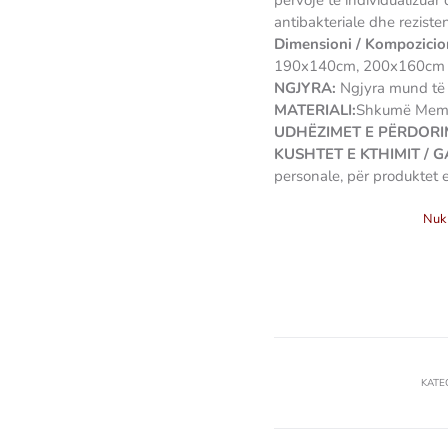
përvojë të individualizuar
antibakteriale dhe rezisten
Dimensioni / Kompozicio
190x140cm, 200x160cm
NGJYRA:
Ngjyra mund të j
MATERIALI:
Shkumë Mem
UDHËZIMET E PËRDORIM
KUSHTET E KTHIMIT / 
personale, për produktet 
Nuk 
KATE