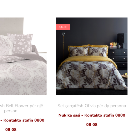
ULJE
ësh Bell Flower për një
Set çarçafësh Olivia për dy persona
person
Nuk ka sasi - Kontakto stafin 0800
 - Kontakto stafin 0800
08 08
08 08