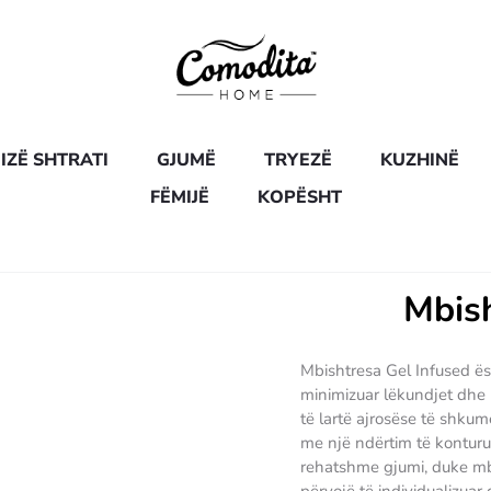
IZË SHTRATI
GJUMË
TRYEZË
KUZHINË
FËMIJË
KOPËSHT
Mbish
Mbishtresa Gel Infused ës
minimizuar lëkundjet dhe p
të lartë ajrosëse të shku
me një ndërtim të konturua
rehatshme gjumi, duke mbësh