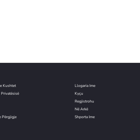
e Kushtet
Llogaria Ime
 Privatësisë
Kyçu
Re
g
jistrohu
Në Arkë
 Përgjigje
Shporta Ime