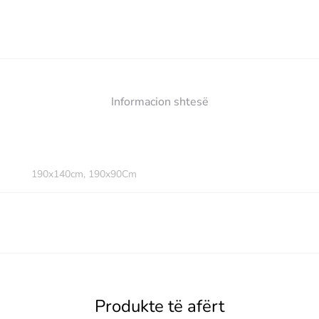
Informacion shtesë
190x140cm, 190x90Cm
Produkte të afërt