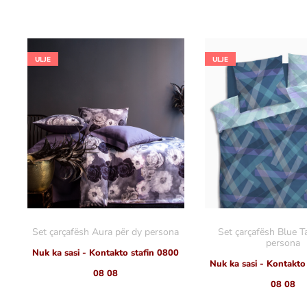
ULJE
ULJE
Set çarçafësh Aura për dy persona
Set çarçafësh Blue T
persona
Nuk ka sasi - Kontakto stafin 0800
Nuk ka sasi - Kontakto
08 08
08 08