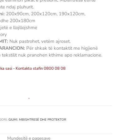
 që eliminon pikat e presionit. Mbishtresa është
te ndaj pluhurit.
ni:
200x90cm, 200x120cm, 190x120cm,
 dhe 200x180cm
etë e llojllojshme
ory
IT:
Nuk pastrohet, vetëm ajroset.
GARANCION:
Për shkak të kontaktit me higjienë
e tekstilit nuk pranohen kthime apo reklamacione.
ka sasi - Kontakto stafin 0800 08 08
-
GORI:
GJUMI
,
MBISHTRESË DHE PROTEKTOR
Mundesitë e pagesave