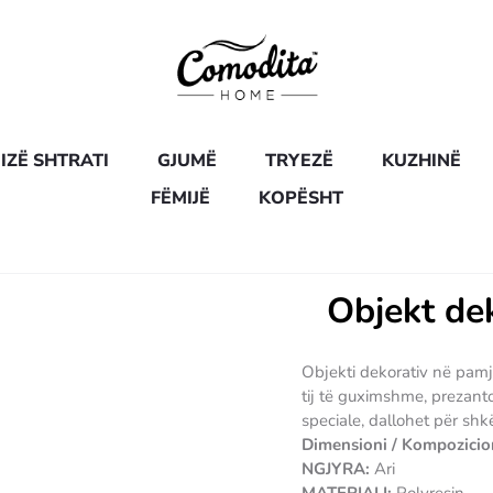
IZË SHTRATI
GJUMË
TRYEZË
KUZHINË
FËMIJË
KOPËSHT
Objekt de
Objekti dekorativ në pam
tij të guximshme, prezanton
speciale, dallohet për shk
Dimensioni / Kompozicio
NGJYRA:
Ari