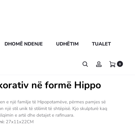
DHOMË NDENJE
UDHËTIM
TUALET
0
korativ në formë Hippo
jen e një familje të Hipopotamëve, përmes pamjes së
 një stil unik të stilimit të shtëpisë. Kjo skulpturë kaq
ëlqimin e artë dhe detajet e rafinuara.
ni:
27x11x22CM