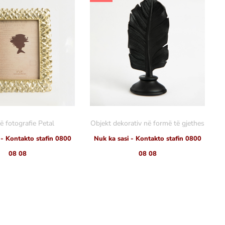
ë fotografie Petal
Objekt dekorativ në formë të gjethes
 - Kontakto stafin 0800
Nuk ka sasi - Kontakto stafin 0800
08 08
08 08