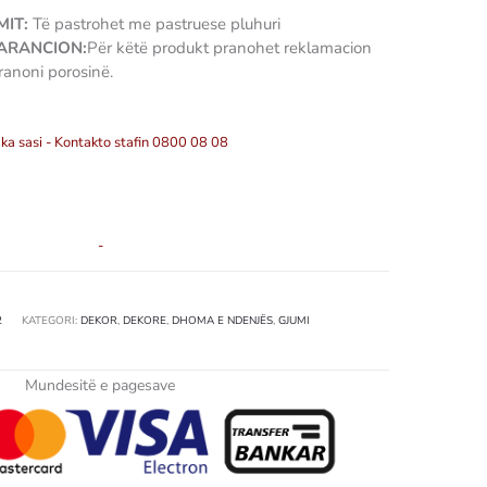
IT:
Të pastrohet me pastruese pluhuri
GARANCION:
Për këtë produkt pranohet reklamacion
ranoni porosinë.
ka sasi - Kontakto stafin 0800 08 08
-
2
KATEGORI:
DEKOR
,
DEKORE
,
DHOMA E NDENJËS
,
GJUMI
Mundesitë e pagesave