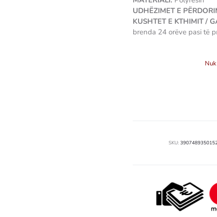
MATERIALI:
Polyresin
UDHËZIMET E PËRDORIM
KUSHTET E KTHIMIT / 
brenda 24 orëve pasi të p
3907489350152
Nuk 
SKU:
390748935015