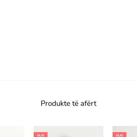
Produkte të afërt
ULJE
ULJE