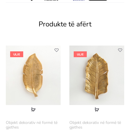
Produkte të afërt
ULJE
ULJE
Lexoni
Lexoni
më
më
Objekt dekorativ në formë të
Objekt dekorativ në formë të
shumë
shumë
gjethes
gjethes