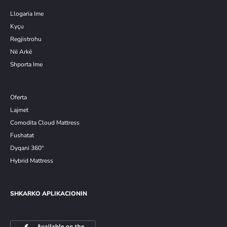
Llogaria Ime
Kyçu
Re
g
jistrohu
Në Arkë
Shporta Ime
Oferta
Lajmet
Comodita Cloud Mattress
Fushatat
Dyqani 360°
Hybrid Mattress
SHKARKO APLIKACIONIN