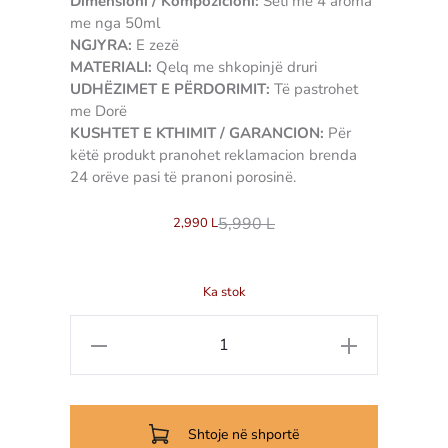
Dimensioni / Kompozicioni:
Seti me 4 aroma
me nga 50ml
NGJYRA:
E zezë
MATERIALI:
Qelq me shkopinjë druri
UDHËZIMET E PËRDORIMIT:
Të pastrohet
me Dorë
KUSHTET E KTHIMIT / GARANCION:
Për
këtë produkt pranohet reklamacion brenda
24 orëve pasi të pranoni porosinë.
5,990
L
2,990
L
Ka stok
Sasi
Set
aromatizues
Grace
Shtoje në shportë