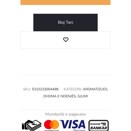
Blej Tani
SKU:
5310233004498
KATEGORI:
AROMATIZUES
,
DHOMA E NDENJËS
,
GJUMI
Mundesitë e pagesave