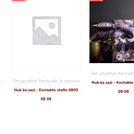
Set çarçafësh Aura pë
Set çarçafësh Monte për dy persona
Nuk ka sasi - Kontakto
Nuk ka sasi - Kontakto stafin 0800
08 08
08 08