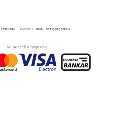
489384784
KATEGORI:
GJUMI
,
SET ÇARÇAFËSH
Mundesitë e pagesave