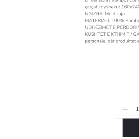
Dimensioni / Kompozicioni
çarçaf i dyshekut 160x24
NGJYRA: Me dizajn
MATERIALI: 100% Pamb
UDHËZIMET E PËRDORIMI
KUSHTET E KTHIMIT / GAR
personale, për produktet 
39074893847
Sasi
Set
çarçafësh
Alba