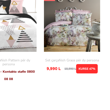
afësh Pattern për dy
Set çarçafësh Grace për dy persona
persona
9,990
L
18,990
L
KURSE 47%
 - Kontakto stafin 0800
08 08