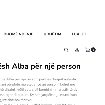
DHOMË NDENJE
UDHËTIM
TUALET
0
ësh Alba për një person
ture Alba për një person, përmes dizajnit autentik,
ilimi përplotë me elegancë që personifikohet me
hë dizajni i këtij seti, sjell kombinimin artistik të dy
esh tejet të bukura. Ky set çarçafësh ju mundëson
gjive dhe bakterieve.