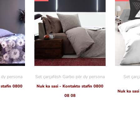
r dy persona
Set çarçafësh Garbo për dy persona
Set çarç
 stafin 0800
Nuk ka sasi - Kontakto stafin 0800
Nuk ka sasi
08 08