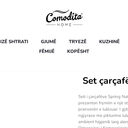
IZË SHTRATI
GJUMË
TRYEZË
KUZHINË
FËMIJË
KOPËSHT
Set çarçaf
Seti i çarçafëve Spring Na
prezanton frymën e një st
pranverën e lulëzuar. I gjit
ngjyrave me pikturime lul
ambient higjenik larg aler