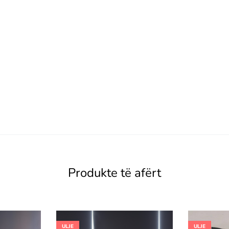
Produkte të afërt
ULJE
ULJE