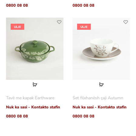
0800 08 08
0800 08 08
ULJE
ULJE
Lexoni
Lexoni
më
më
Tavë me kapak Earthware
Set filxhanësh çaji Autumn
shumë
shumë
Nuk ka sasi - Kontakto stafin
Nuk ka sasi - Kontakto stafin
0800 08 08
0800 08 08