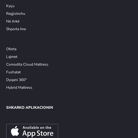
Kyçu
Re
g
jistrohu
Në Arkë
Shporta Ime
Oferta
Lajmet
Comodita Cloud Mattress
Fushatat
Dyqani 360°
Hybrid Mattress
SHKARKO APLIKACIONIN