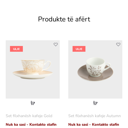
Produkte të afërt
ULJE
ULJE
Lexoni
Lexoni
më
më
Set filxhanësh kafeje Gold
Set filxhanësh kafeje Autumn
shumë
shumë
Nuk ka sasi - Kontakto stafin
Nuk ka sasi - Kontakto stafin