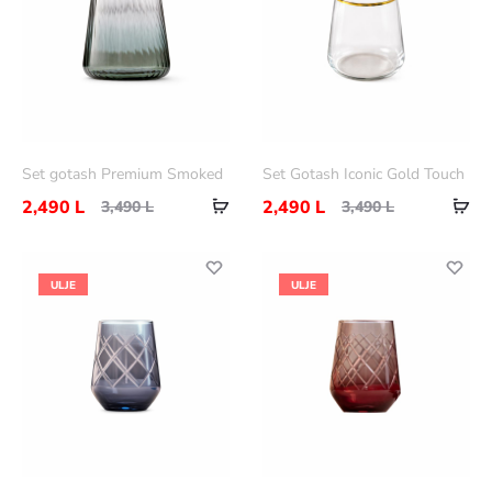
Set gotash Premium Smoked
Set Gotash Iconic Gold Touch
Shtoje
Sht
2,490
L
2,490
L
3,490
L
3,490
L
në
në
shportë
shp
ULJE
ULJE