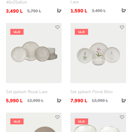
Lace
46x25x6cm
Sht
Shtoje
1,590
L
3,490
L
3,490
L
5,790
L
në
në
shp
shportë
ULJE
ULJE
Set pjatash Royal Lace
Set pjatash Floral Bliss
Shtoje
Sht
5,990
L
7,990
L
12,990
L
13,990
L
në
në
shportë
shp
ULJE
ULJE