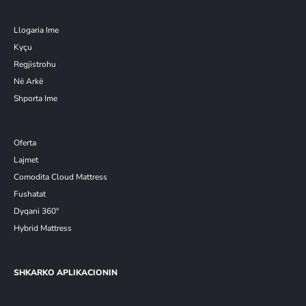
Llogaria Ime
Kyçu
Re
g
jistrohu
Në Arkë
Shporta Ime
Oferta
Lajmet
Comodita Cloud Mattress
Fushatat
Dyqani 360°
Hybrid Mattress
SHKARKO APLIKACIONIN