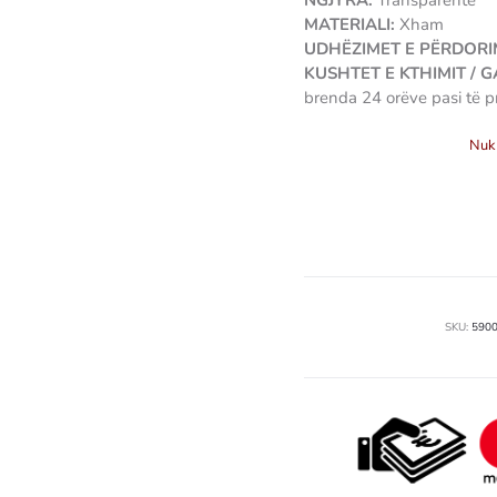
NGJYRA:
Transparente
MATERIALI:
Xham
UDHËZIMET E PËRDORIM
KUSHTET E KTHIMIT / 
brenda 24 orëve pasi të p
Nuk 
SKU:
590