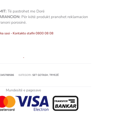
IT:
Të pastrohet me Dorë
GARANCION:
Për këtë produkt pranohet reklamacion
ranoni porosinë.
ka sasi - Kontakto stafin 0800 08 08
-
0345788586
KATEGORI:
SET GOTASH
,
TRYEZË
Mundesitë e pagesave