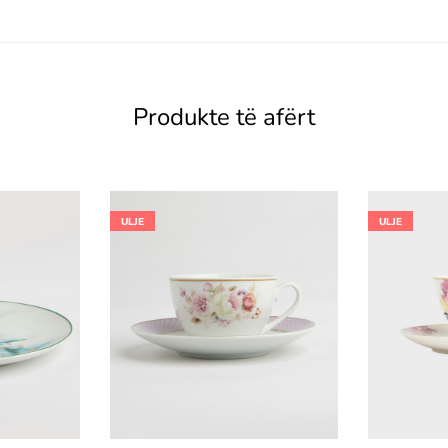
Produkte të afërt
ULJE
ULJE