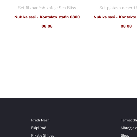
Set filxhanësh kafeje Sea Bliss
Set pjatash deserti 
Nuk ka sasi - Kontakto stafin 0800
Nuk ka sasi - Kontakto
08 08
08 08
Rreth Nesh
Termet dh
Ekipi Ynë
Mbrojtja e
Pikat e Shitjes
Shop