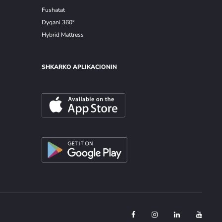
Fushatat
Dyqani 360°
Hybrid Mattress
SHKARKO APLIKACIONIN
F
I
L
Y
a
n
i
o