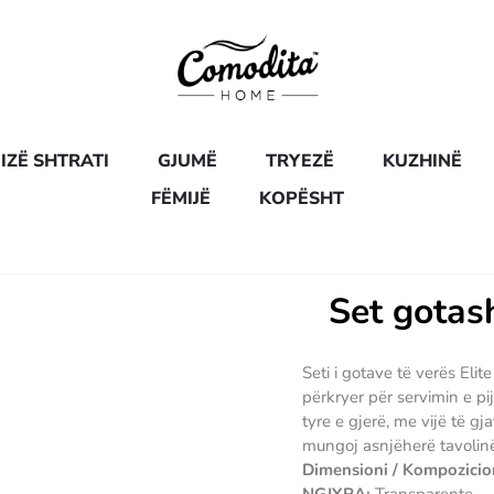
IZË SHTRATI
GJUMË
TRYEZË
KUZHINË
FËMIJË
KOPËSHT
Set gotash
Seti i gotave të verës Eli
përkryer për servimin e p
tyre e gjerë, me vijë të g
mungoj asnjëherë tavolinës
Dimensioni / Kompozicio