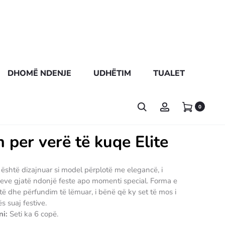
DHOMË NDENJE
UDHËTIM
TUALET
0
 per verë të kuqe Elite
te është dizajnuar si model përplotë me elegancë, i
ijeve gjatë ndonjë feste apo momenti special. Forma e
jatë dhe përfundim të lëmuar, i bënë që ky set të mos i
 suaj festive.
ni:
Seti ka 6 copë.