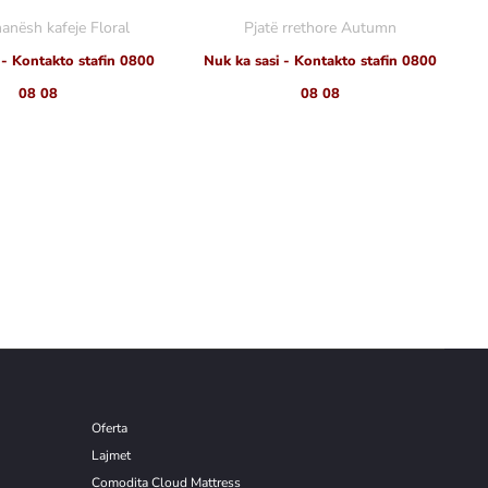
hanësh kafeje Floral
Pjatë rrethore Autumn
 - Kontakto stafin 0800
Nuk ka sasi - Kontakto stafin 0800
08 08
08 08
Oferta
Lajmet
Comodita Cloud Mattress