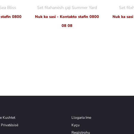
Sea Bliss
Set filxhanësh çaji Summer Yard
Set filx
 stafin 0800
Nuk ka sasi - Kontakto stafin 0800
Nuk ka sasi
08 08
e Kushtet
Llogaria Ime
 Privatësisë
Kyçu
Re
g
jistrohu