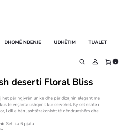
DHOMË NDENJE
UDHËTIM
TUALET
0
sh deserti Floral Bliss
s njihet për ngjyrën unike dhe për dizajnin elegant me
okus të veçantë ushqimit kur servohet. Ky set është i
or, i cili e bën jashtëzakonisht të qëndrueshëm dhe
ni:
Seti ka 6 pjata