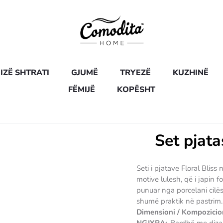
IZË SHTRATI
GJUMË
TRYEZË
KUZHINË
FËMIJË
KOPËSHT
Set pjata
Seti i pjatave Floral Blis
motive lulesh, që i japin f
punuar nga porcelani cilës
shumë praktik në pastrim.
Dimensioni / Kompozicio