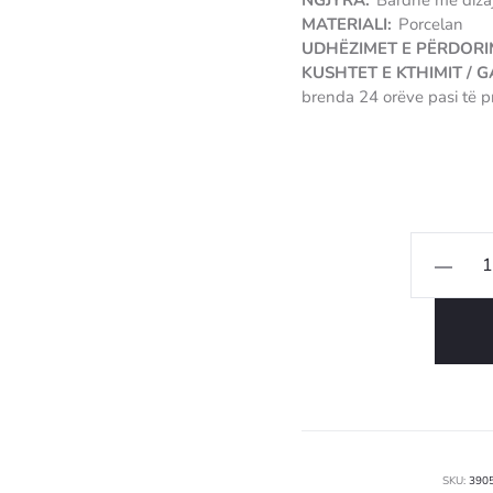
NGJYRA:
Bardhë me diza
MATERIALI:
Porcelan
UDHËZIMET E PËRDORI
KUSHTET E KTHIMIT / 
brenda 24 orëve pasi të p
Sasi
Set
pjatash
deserti
Floral
Bliss
SKU:
390