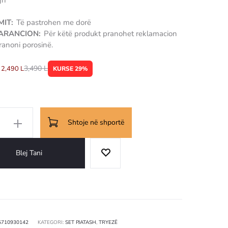
jn
MIT:
Të pastrohen me dorë
GARANCION:
Për këtë produkt pranohet reklamacion
ranoni porosinë.
3,490
L
2,490
L
KURSE 29%
Shtoje në shportë
Blej Tani
5710930142
KATEGORI:
SET PJATASH
,
TRYEZË