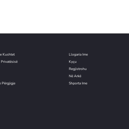
e Kushtet
Llogaria Ime
 Privatësisë
Kyçu
Re
g
jistrohu
Në Arkë
 Përgjigje
Shporta Ime