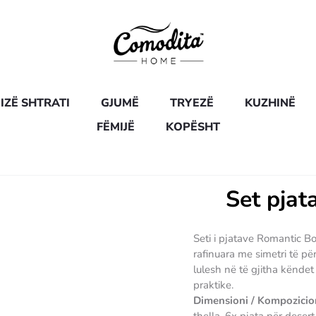
IZË SHTRATI
GJUMË
TRYEZË
KUZHINË
FËMIJË
KOPËSHT
Set pja
Seti i pjatave Romantic 
rafinuara me simetri të pë
lulesh në të gjitha këndet
praktike.
Dimensioni / Kompozicio