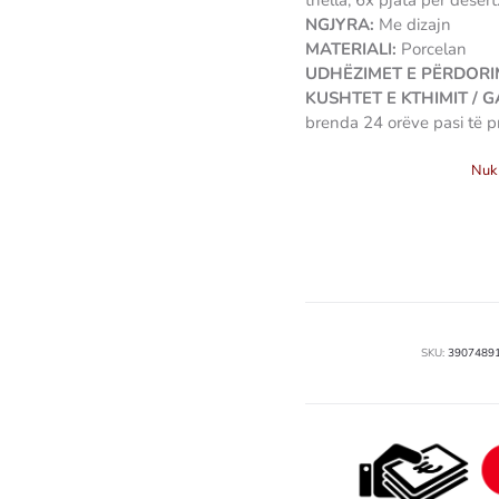
thella, 6x pjata për desert
NGJYRA:
Me dizajn
MATERIALI:
Porcelan
UDHËZIMET E PËRDORIM
KUSHTET E KTHIMIT / 
brenda 24 orëve pasi të p
Nuk 
SKU:
3907489