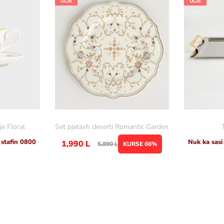
ULJE
ULJE
je Floral
Set pjatash deserti Romantic Garden
 stafin 0800
Nuk ka sasi
1,990
L
5,890
L
KURSE 66%