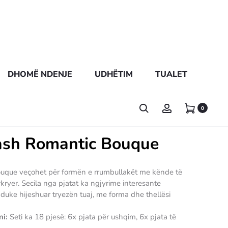
DHOMË NDENJE
UDHËTIM
TUALET
0
tash Romantic Bouque
Bouque veçohet për formën e rrumbullakët me kënde të
rkryer. Secila nga pjatat ka ngjyrime interesante
 duke hijeshuar tryezën tuaj, me forma dhe thellësi
ni:
Seti ka 18 pjesë: 6x pjata për ushqim, 6x pjata të