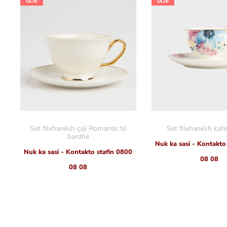
ULJE
ULJE
Set filxhanësh çaji Romantic të
Set filxhanësh kafe
bardhë
Nuk ka sasi - Kontakto
Nuk ka sasi - Kontakto stafin 0800
08 08
08 08