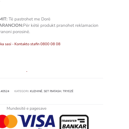
.
IT:
Të pastrohet me Dorë
GARANCION:
Për këtë produkt pranohet reklamacion
ranoni porosinë.
ka sasi - Kontakto stafin 0800 08 08
-
140524
KATEGORI:
KUZHINË
,
SET PJATASH
,
TRYEZË
Mundesitë e pagesave