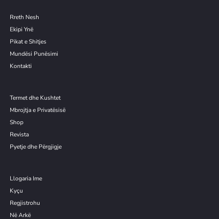
Rreth Nesh
Ekipi Ynë
Pikat e Shitjes
Mundësi Punësimi
Kontakti
Termet dhe Kushtet
Mbrojtja e Privatësisë
Shop
Revista
Pyetje dhe Përgjigje
Llogaria Ime
Kyçu
Re
g
jistrohu
Në Arkë