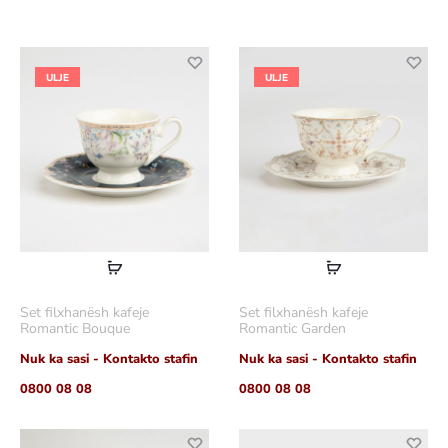
ULJE
ULJE
Lexoni
Lexoni
më
më
Set filxhanësh kafeje
Set filxhanësh kafeje
shumë
shumë
Romantic Bouque
Romantic Garden
Nuk ka sasi - Kontakto stafin
Nuk ka sasi - Kontakto stafin
0800 08 08
0800 08 08