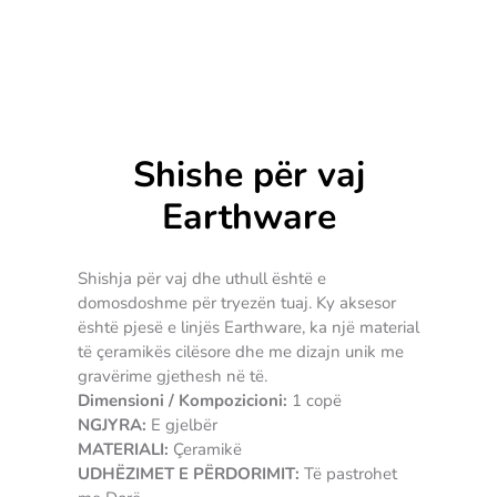
Shishe për vaj
Earthware
Shishja për vaj dhe uthull është e
domosdoshme për tryezën tuaj. Ky aksesor
është pjesë e linjës Earthware, ka një material
të çeramikës cilësore dhe me dizajn unik me
gravërime gjethesh në të.
Dimensioni / Kompozicioni:
1 copë
NGJYRA:
E gjelbër
MATERIALI:
Çeramikë
UDHËZIMET E PËRDORIMIT:
Të pastrohet