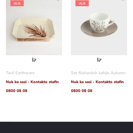
ULJE
ULJE
Lexoni
Lexoni
më
më
Tavë Earthware
Set filxhanësh kafeje Autumn
shumë
shumë
Nuk ka sasi - Kontakto stafin
Nuk ka sasi - Kontakto stafin
0800 08 08
0800 08 08