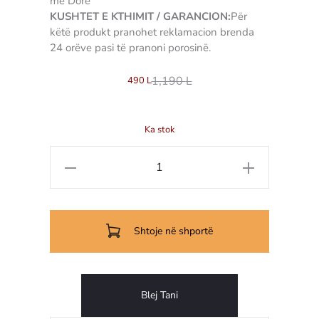
me Dorë
KUSHTET E KTHIMIT / GARANCION:
Për
këtë produkt pranohet reklamacion brenda
24 orëve pasi të pranoni porosinë.
1,190
L
490
L
Ka stok
Sasi
Shishe
për
vaj
Shtoje në shportë
Earthware
Blej Tani