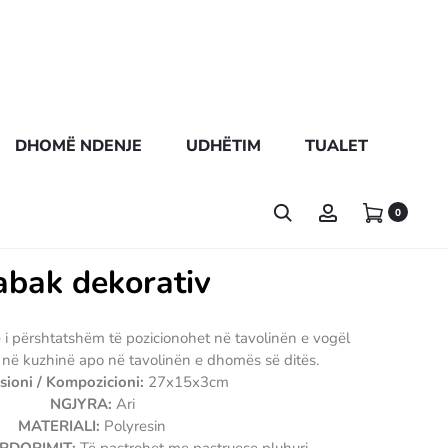
DHOMË NDENJE
UDHËTIM
TUALET
0
abak dekorativ
 i përshtatshëm të pozicionohet në tavolinën e vogël
, në kuzhinë apo në tavolinën e dhomës së ditës.
ioni / Kompozicioni:
27x15x3cm
NGJYRA:
Ari
MATERIALI:
Polyresin