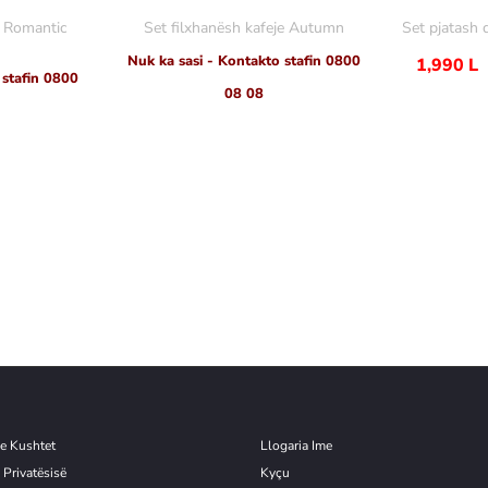
e Romantic
Set filxhanësh kafeje Autumn
Set pjatash 
Nuk ka sasi - Kontakto stafin 0800
1,990
L
 stafin 0800
08 08
e Kushtet
Llogaria Ime
 Privatësisë
Kyçu