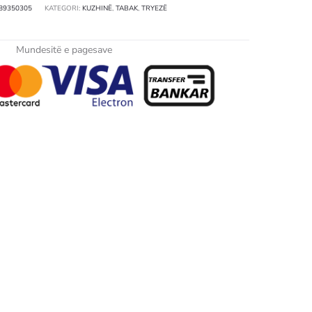
89350305
KATEGORI:
KUZHINË
,
TABAK
,
TRYEZË
Mundesitë e pagesave