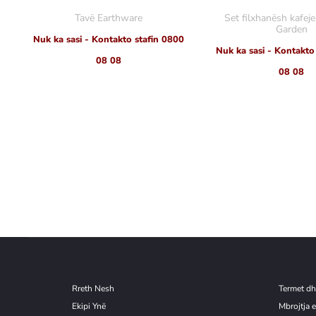
Tavë Earthware
Set filxhanësh kafej
Garden
Nuk ka sasi - Kontakto stafin 0800
Nuk ka sasi - Kontakto
08 08
08 08
Rreth Nesh
Termet dh
Ekipi Ynë
Mbrojtja e