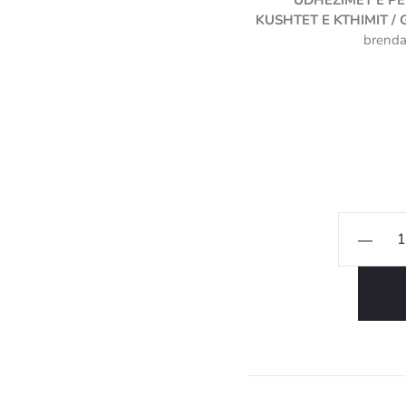
UDHËZIMET E PË
KUSHTET E KTHIMIT /
brenda
3907489350305
Sasi
Tabak
dekorativ