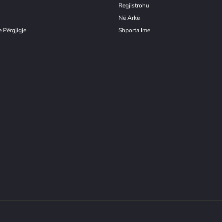
Re
g
jistrohu
Në Arkë
 Përgjigje
Shporta Ime