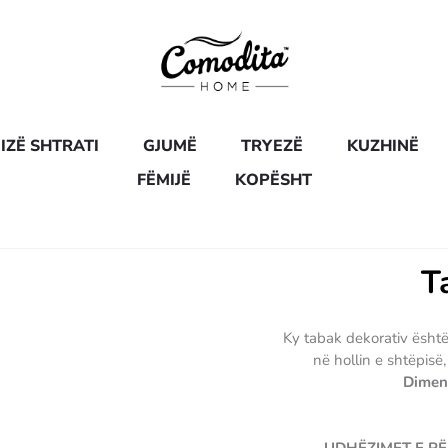
IZË SHTRATI
GJUMË
TRYEZË
KUZHINË
FËMIJË
KOPËSHT
T
Ky tabak dekorativ është
në hollin e shtëpisë
Dimens