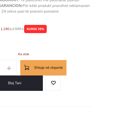
RDORIMIT:
Të pastrohet me pastruese pluhuri
 GARANCION:
Për këtë produkt pranohet reklamacion
 24 orëve pasi të pranoni porosinë.
1,590
L
1,190
L
KURSE 25%
Ka stok
Shtoje në shportë
Blej Tani