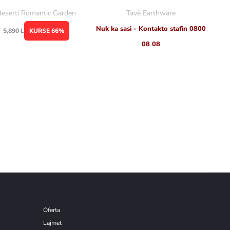
deserti Romantic Garden
Tavë Earthware
Nuk ka sasi - Kontakto stafin 0800
5,890
L
KURSE 66%
08 08
Oferta
Lajmet