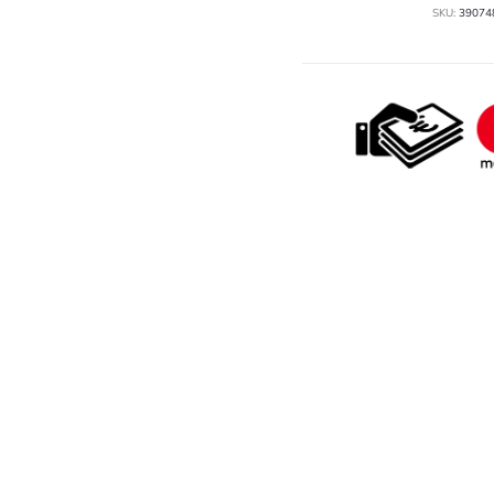
SKU:
39074