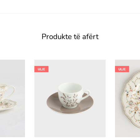
Produkte të afërt
ULJE
ULJE