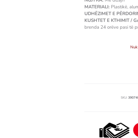
NGJYRA:
Me dizajn
MATERIALI:
Plastikë, alu
UDHËZIMET E PËRDORIM
KUSHTET E KTHIMIT / 
brenda 24 orëve pasi të p
3907489370822
Nuk 
SKU:
39074