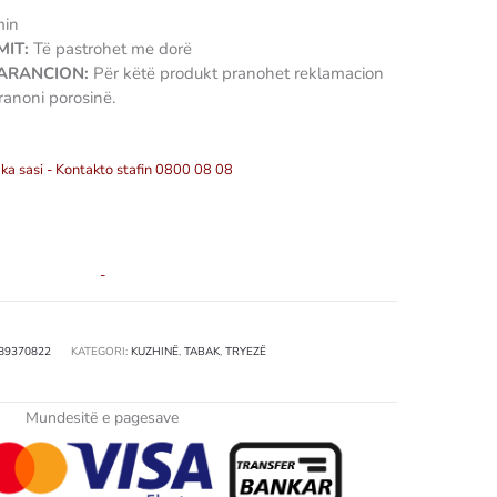
min
IT:
Të pastrohet me dorë
GARANCION:
Për këtë produkt pranohet reklamacion
ranoni porosinë.
ka sasi - Kontakto stafin 0800 08 08
-
89370822
KATEGORI:
KUZHINË
,
TABAK
,
TRYEZË
Mundesitë e pagesave