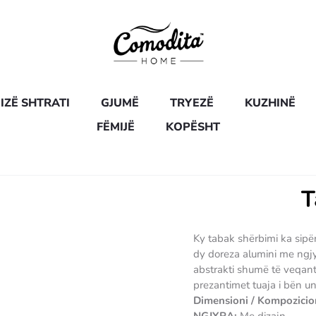
IZË SHTRATI
GJUMË
TRYEZË
KUZHINË
FËMIJË
KOPËSHT
T
Ky tabak shërbimi ka sipë
dy doreza alumini me ngjy
abstrakti shumë të veqanta
prezantimet tuaja i bën un
Dimensioni / Kompozicio