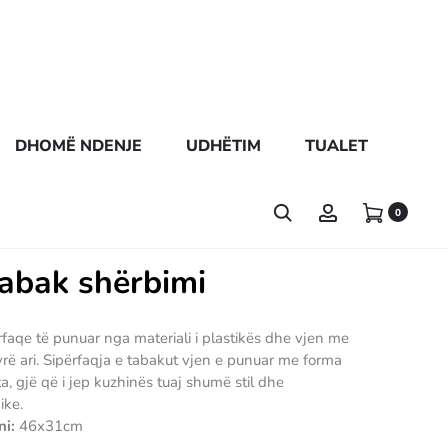
DHOMË NDENJE
UDHËTIM
TUALET
0
abak shërbimi
rfaqe të punuar nga materiali i plastikës dhe vjen me
rë ari. Sipërfaqja e tabakut vjen e punuar me forma
, gjë që i jep kuzhinës tuaj shumë stil dhe
ike.
ni:
46x31cm