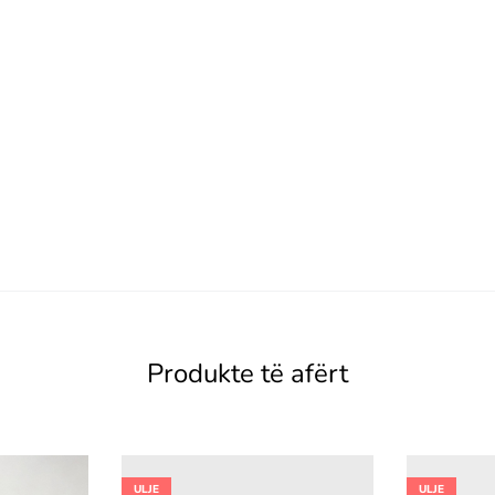
Produkte të afërt
ULJE
ULJE