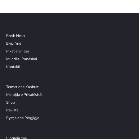
Rreth Nesh
Ekipi Ynë
Pikat e Shitjes
Mundësi Punësimi
Kontakti
Termet dhe Kushtet
Mbrojtja e Privatësisë
Shop
Revista
Pyetje dhe Përgjigje
Llogaria Ime