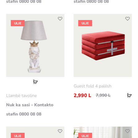
stafin 0800 08 08
stafin 0800 08 08
ULJE
ULJE
Lexoni
Guest fold 4 palësh
më
Sht
2,990
L
7,990
L
Llambë tavoline
shumë
në
Nuk ka sasi - Kontakto
shp
stafin 0800 08 08
ULJE
ULJE