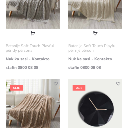
Lexoni
Lexoni
më
më
Batanije Soft Touch Playful
Batanije Soft Touch Playful
shumë
shumë
për dy përsona
për një përson
Nuk ka sasi - Kontakto
Nuk ka sasi - Kontakto
stafin 0800 08 08
stafin 0800 08 08
ULJE
ULJE