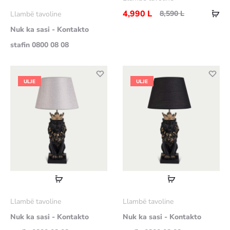
më
Sht
4,990
L
8,590
L
Llambë tavoline
shumë
në
Nuk ka sasi - Kontakto
shp
stafin 0800 08 08
ULJE
ULJE
Lexoni
Lexoni
më
më
Llambë tavoline
Llambë tavoline
shumë
shumë
Nuk ka sasi - Kontakto
Nuk ka sasi - Kontakto