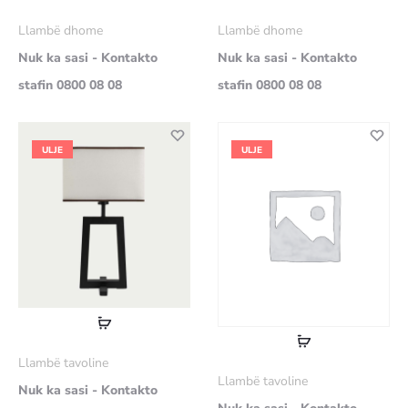
më
më
Llambë dhome
Llambë dhome
shumë
shumë
Nuk ka sasi - Kontakto
Nuk ka sasi - Kontakto
stafin 0800 08 08
stafin 0800 08 08
ULJE
ULJE
Lexoni
Lexoni
më
Llambë tavoline
më
shumë
Llambë tavoline
Nuk ka sasi - Kontakto
shumë