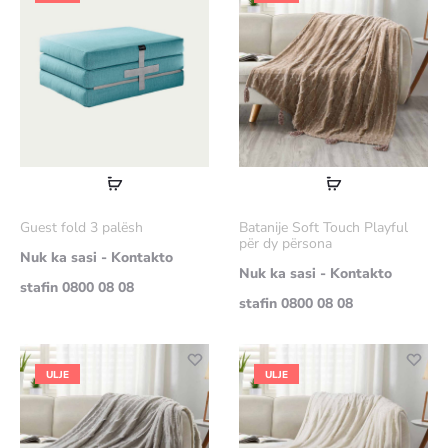
Lexoni
Lexoni
më
më
Guest fold 3 palësh
Batanije Soft Touch Playful
shumë
shumë
për dy përsona
Nuk ka sasi - Kontakto
Nuk ka sasi - Kontakto
stafin 0800 08 08
stafin 0800 08 08
ULJE
ULJE