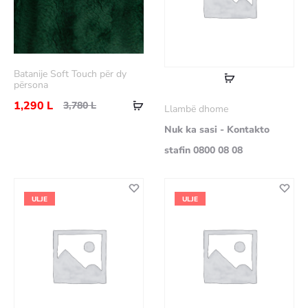
Batanije Soft Touch për dy
Lexoni
përsona
më
Shtoje
1,290
L
3,780
L
Llambë dhome
shumë
në
Nuk ka sasi - Kontakto
shportë
stafin 0800 08 08
ULJE
ULJE