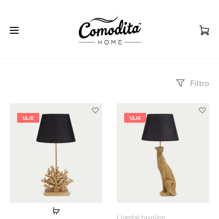
Filtro
ULJE
ULJE
Lexoni
Llambë tavoline