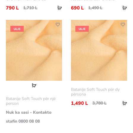
Shtoje
Sht
790
L
690
L
1,710
L
1,490
L
në
në
shportë
shp
ULJE
ULJE
Lexoni
Batanije Soft Touch për dy
më
përsona
Batanije Soft Touch për një
Sht
shumë
1,490
L
3,780
L
person
në
Nuk ka sasi - Kontakto
shp
stafin 0800 08 08