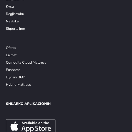
Kyçu
Re
g
jistrohu
Në Arkë
Shporta Ime
Oferta
Lajmet
Comodita Cloud Mattress
Fushatat
Dyqani 360°
Hybrid Mattress
SHKARKO APLIKACIONIN