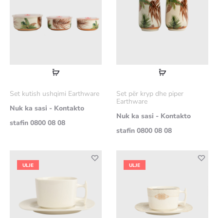
Lexoni
Lexoni
më
më
Set kutish ushqimi Earthware
Set për kryp dhe piper
shumë
shumë
Earthware
Nuk ka sasi - Kontakto
Nuk ka sasi - Kontakto
stafin 0800 08 08
stafin 0800 08 08
ULJE
ULJE