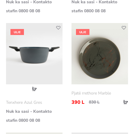
Nuk ka sasi - Kontakto
Nuk ka sasi - Kontakto
stafin 0800 08 08
stafin 0800 08 08
ULJE
ULJE
Lexoni
Pjatë rrethore Marble
më
Sht
390
L
830
L
Tenxhere Azul Gres
shumë
në
Nuk ka sasi - Kontakto
shp
stafin 0800 08 08