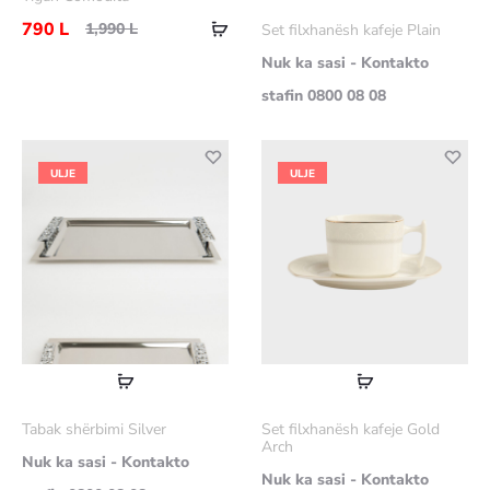
më
Shtoje
790
L
1,990
L
Set filxhanësh kafeje Plain
shumë
në
Nuk ka sasi - Kontakto
shportë
stafin 0800 08 08
ULJE
ULJE
Lexoni
Lexoni
më
më
Tabak shërbimi Silver
Set filxhanësh kafeje Gold
shumë
shumë
Arch
Nuk ka sasi - Kontakto
Nuk ka sasi - Kontakto