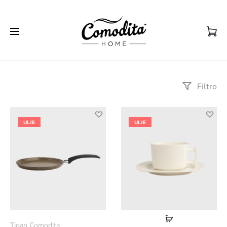
Filtro
ULJE
ULJE
Lexoni
Tigan Comodita