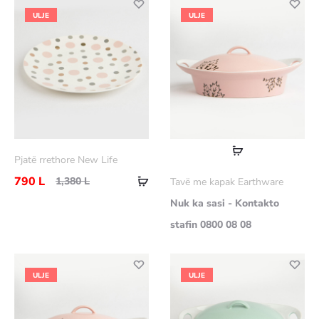
ULJE
ULJE
Lexoni
Pjatë rrethore New Life
më
Shtoje
790
L
1,380
L
Tavë me kapak Earthware
shumë
në
Nuk ka sasi - Kontakto
shportë
stafin 0800 08 08
ULJE
ULJE