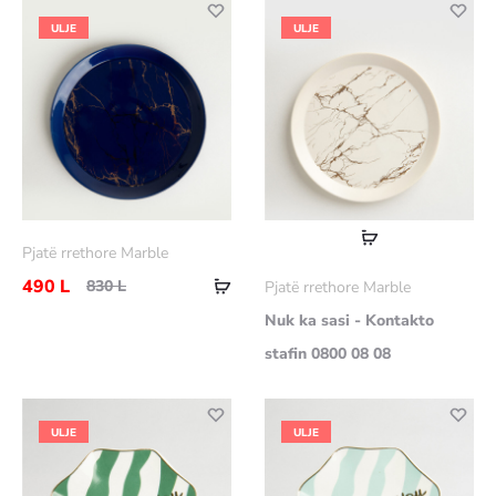
ULJE
ULJE
Lexoni
Pjatë rrethore Marble
më
Shtoje
490
L
830
L
Pjatë rrethore Marble
shumë
në
Nuk ka sasi - Kontakto
shportë
stafin 0800 08 08
ULJE
ULJE