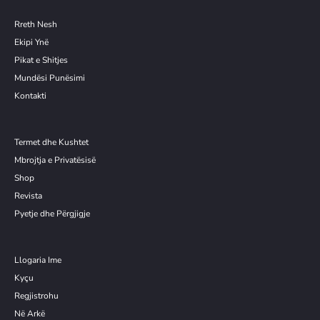
Rreth Nesh
Ekipi Ynë
Pikat e Shitjes
Mundësi Punësimi
Kontakti
Termet dhe Kushtet
Mbrojtja e Privatësisë
Shop
Revista
Pyetje dhe Përgjigje
Llogaria Ime
Kyçu
Re
g
jistrohu
Në Arkë