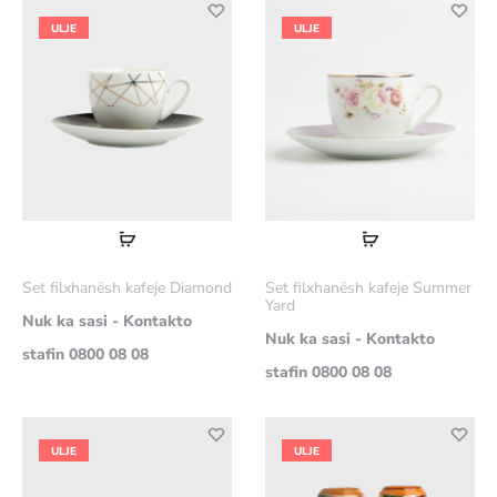
ULJE
ULJE
Lexoni
Lexoni
më
më
Set filxhanësh kafeje Diamond
Set filxhanësh kafeje Summer
shumë
shumë
Yard
Nuk ka sasi - Kontakto
Nuk ka sasi - Kontakto
stafin 0800 08 08
stafin 0800 08 08
ULJE
ULJE