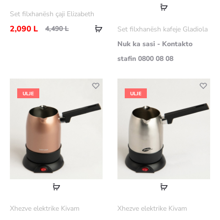
Lexoni
Set filxhanësh çaji Elizabeth
më
Shtoje
2,090
L
4,490
L
Set filxhanësh kafeje Gladiola
shumë
në
Nuk ka sasi - Kontakto
shportë
stafin 0800 08 08
ULJE
ULJE
Lexoni
Lexoni
më
më
Xhezve elektrike Kivam
Xhezve elektrike Kivam
shumë
shumë