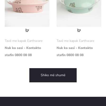
Lexoni
Lexoni
më
më
Tavë me kapak Earthware
Tavë me kapak Earthware
shumë
shumë
Nuk ka sasi - Kontakto
Nuk ka sasi - Kontakto
stafin 0800 08 08
stafin 0800 08 08
Shiko më shumë