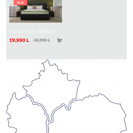
ULJE
Dyshek Dopio 190x80cm
19,990
L
32,990
L