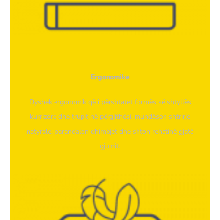
Ergonomike
Dyshek ergonomik që i përshtatet formës së shtyllës
kurrizore dhe trupit në përgjithësi, mundëson shtrirje
natyrale, parandalon dhimbjet dhe shton rehatinë gjatë
gjumit.