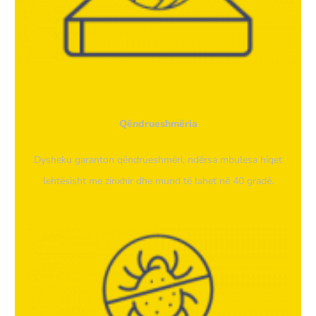
Qëndrueshmëria
Dysheku garanton qëndrueshmëri, ndërsa mbulesa hiqet
lehtësisht me zinxhir dhe mund të lahet në 40 gradë.