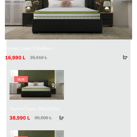
Dyshek Dopio 200x90cm
16,990
L
35,510
L
ULJE
Dyshek Dopio 200x220cm
38,990
L
90,500
L