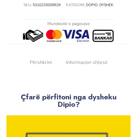
SKU:
5310233009929
KATEGORI:
DOPIO
,
DYSHEK
Mundesitë e pagesave
Përshkrim
Informacion shtesë
Çfarë përfitoni nga dysheku
Dipio?​