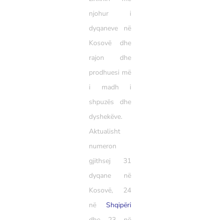
njohur i
dyqaneve në
Kosovë dhe
rajon dhe
prodhuesi më
i madh i
shpuzës dhe
dyshekëve.
Aktualisht
numeron
gjithsej 31
dyqane në
Kosovë, 24
në
Shqipëri
dhe 23 në