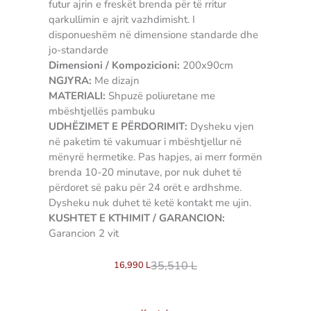
futur ajrin e freskët brenda për të rritur
qarkullimin e ajrit vazhdimisht. I
disponueshëm në dimensione standarde dhe
jo-standarde
Dimensioni / Kompozicioni:
200x90cm
NGJYRA:
Me dizajn
MATERIALI:
Shpuzë poliuretane me
mbështjellës pambuku
UDHËZIMET E PËRDORIMIT:
Dysheku vjen
në paketim të vakumuar i mbështjellur në
mënyrë hermetike. Pas hapjes, ai merr formën
brenda 10-20 minutave, por nuk duhet të
përdoret së paku për 24 orët e ardhshme.
Dysheku nuk duhet të ketë kontakt me ujin.
KUSHTET E KTHIMIT / GARANCION:
Garancion 2 vit
35,510
L
16,990
L