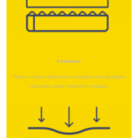
E konturuar
Prerjet e shpuzës sjellin zonat e ndryshme të trupit tuaj në
një pozicion gjumi relaksues të muskujve.