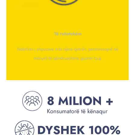
Të rehatshëm
Ndërtimi i shpuzave mbi njëra-tjetrën, përmirësojnë në
mënyrë të qëndrueshme gjumin tuaj.