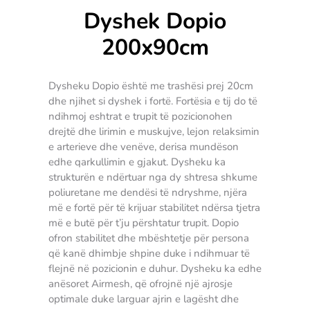
Dyshek Dopio
200x90cm
Dysheku Dopio është me trashësi prej 20cm
dhe njihet si dyshek i fortë. Fortësia e tij do të
ndihmoj eshtrat e trupit të pozicionohen
drejtë dhe lirimin e muskujve, lejon relaksimin
e arterieve dhe venëve, derisa mundëson
edhe qarkullimin e gjakut. Dysheku ka
strukturën e ndërtuar nga dy shtresa shkume
poliuretane me dendësi të ndryshme, njëra
më e fortë për të krijuar stabilitet ndërsa tjetra
më e butë për t’ju përshtatur trupit. Dopio
ofron stabilitet dhe mbështetje për persona
që kanë dhimbje shpine duke i ndihmuar të
flejnë në pozicionin e duhur. Dysheku ka edhe
anësoret Airmesh, që ofrojnë një ajrosje
optimale duke larguar ajrin e lagësht dhe