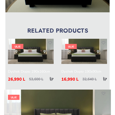
RELATED PRODUCTS
ULJE
ULJE
Dyshek Dopio 190x160cm
Dyshek Dopio 190x90cm
26,990
L
16,990
L
53,600
L
32,640
L
ULJE