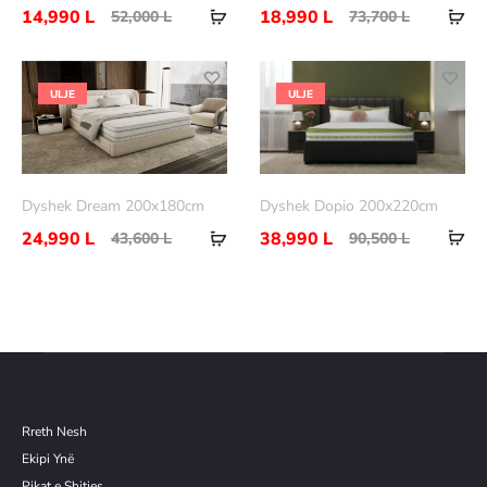
14,990
L
18,990
L
52,000
L
73,700
L
ULJE
ULJE
Dyshek Dopio 200x220cm
Dyshek Dream 200x180cm
38,990
L
24,990
L
90,500
L
43,600
L
Rreth Nesh
Ekipi Ynë
Pikat e Shitjes