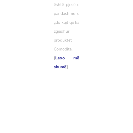
është pjesë e
pandashme e
çdo kujt që ka
zgjedhur
produktet
Comodita.
[
Lexo më
shumë
]