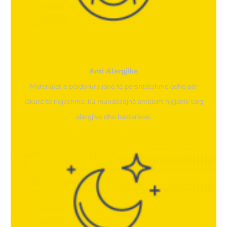
Anti Alergjike
Materialet e përdorura janë të përshtatshme edhe për
lëkurë të ndjeshme, ku mundësojnë ambient higjenik larg
alergjive dhe bakterieve.