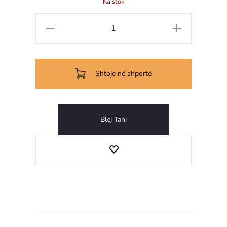
Ka stok
Shtoje në shportë
Blej Tani