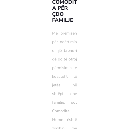
COMODIT
A PËR
ÇDO
FAMILJE
Me premisën
për ndërtimin
e një brend-i
që do të ofroj
përmisimin e
kualitetit të
jetës në
shtëpi dhe
familje, sot
Comodita
Home është
zinxhiri më