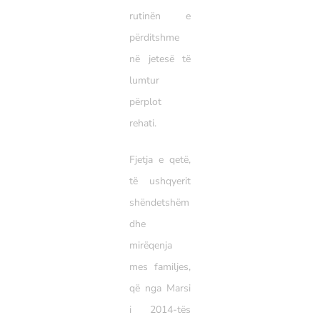
rutinën e
përditshme
në jetesë të
lumtur
përplot
rehati.
Fjetja e qetë,
të ushqyerit
shëndetshëm
dhe
mirëqenja
mes familjes,
që nga Marsi
i 2014-tës